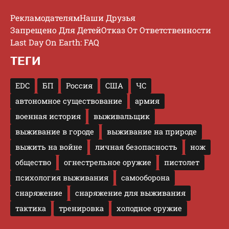
Рекламодателям
Наши Друзья
Запрещено Для Детей
Отказ От Ответственности
Last Day On Earth: FAQ
ТЕГИ
EDC
БП
Россия
США
ЧС
автономное существование
армия
военная история
выживальщик
выживание в городе
выживание на природе
выжить на войне
личная безопасность
нож
общество
огнестрельное оружие
пистолет
психология выживания
самооборона
снаряжение
снаряжение для выживания
тактика
тренировка
холодное оружие