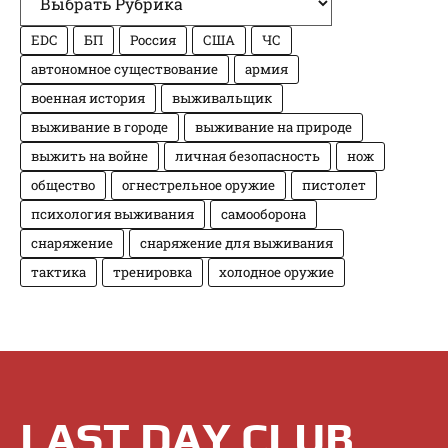
EDC
БП
Россия
США
ЧС
автономное существование
армия
военная история
выживальщик
выживание в городе
выживание на природе
выжить на войне
личная безопасность
нож
общество
огнестрельное оружие
пистолет
психология выживания
самооборона
снаряжение
снаряжение для выживания
тактика
тренировка
холодное оружие
LAST DAY CLUB