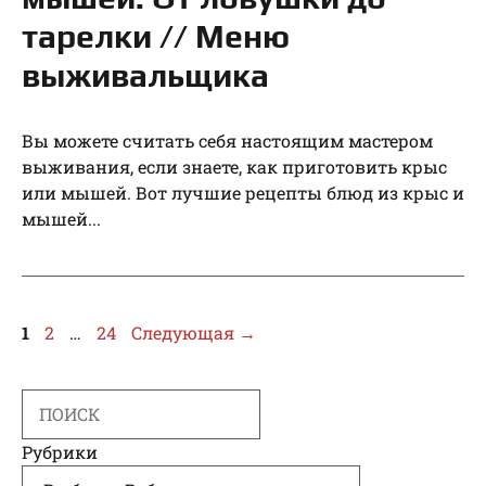
тарелки // Меню
выживальщика
Вы можете считать себя настоящим мастером
выживания, если знаете, как приготовить крыс
или мышей. Вот лучшие рецепты блюд из крыс и
мышей...
Страница
Страница
Страница
1
2
…
24
Следующая
→
Search
Рубрики