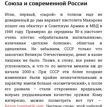
Союза и современной России
Итак, первый, «сырой» и толком еще не
доведенный до ума вариант пистолета Макарова
пошел «на обкатку» в Советскую Армию и МВД в
1949 году. Примерно до середины 50-х пистолет
очень плотно «обрабатывали напильником»,
излечивая «детские болезни», облегчая и
удешевляя. Не забываем, СССР только что
закончил Великую Отечественную, денег в казне
лишних не было. Позже, к слову, все равно не
успокоились, и что-то по мелочи меняли аж до
начала 2000-х. При СССР эти более поздние
изменения были крайне незначительными и
характер имели больше «косметический», а после
его развала – стали откровенно вредными,
всерьез ухудшившими качество оружия. Кому
интересно, можно посмотреть вот тут —
forum.travmatik.com
. Честное слово, этой работой