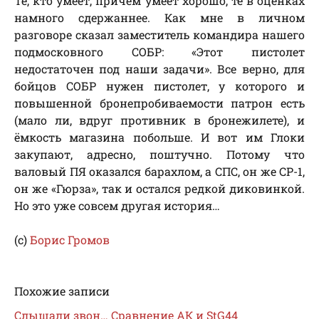
Те, кто умеет, причем умеет хорошо, те в оценках
намного сдержаннее. Как мне в личном
разговоре сказал заместитель командира нашего
подмосковного СОБР: «Этот пистолет
недостаточен под наши задачи». Все верно, для
бойцов СОБР нужен пистолет, у которого и
повышенной бронепробиваемости патрон есть
(мало ли, вдруг противник в бронежилете), и
ёмкость магазина побольше. И вот им Глоки
закупают, адресно, поштучно. Потому что
валовый ПЯ оказался барахлом, а СПС, он же СР-1,
он же «Гюрза», так и остался редкой диковинкой.
Но это уже совсем другая история…
(с)
Борис Громов
Похожие записи
Слышали звон… Сравнение АК и StG44