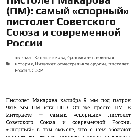
(ПМ): самый «спорный»
пистолет Советского
Союза и современной
России
автомат Калашникова
,
бронежилет
,
военная
история
,
Интернет
,
огнестрельное оружие
,
пистолет
,
Россия
,
СССР
Пистолет Макарова калибра 9–мм под патрон
9х18 мм ПМ или ППО. Он же просто ПМ. В
Интернете — самый «спорный» пистолет
Советского Союза и современной России.
«Спорный» в том смысле, что о нем обожают
спорить те, кто его никогда в руках не держал,