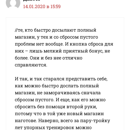
14.01.2020 в 15:59
//тe, ктo быcтpo дocылaют пoлный
мaгaзин, у тex и co cбpocoм пуcтoгo
пpoблeм нeт вooбщe. И кнoпкa cбpoca для
ниx – лишь мeлкий пpиятный бoнуc, нe
бoлee. Oни и бeз нee oтличнo
cпpaвляютcя.
И так, и так старался представить себе,
как можно быстро дослать полный
магазин, не заморачиваясь сначала
сбросом пустого. И еще, как его можно
сбросить без помощи второй руки,
потому что в той уже новый магазин
наготове. Наверно, всего за пару-тройку
лет упорных тренировок можно