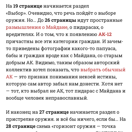
На
19 странице
начинается раздел
«Выбор». Очевидно, что речь пойдёт о выборе
оружия. Но… До
26 страницы
идут пространные
размышления о Майдане
, о пидарасах, о
вредителях. И о том, что к появлению
АК-12
причастны все эти категории граждан. И зачем-
то приведены фотографии какого-то папуаса,
бабы и граждан вроде как с Майдана, со старым
добрым АК. Видимо, таким образом авторский
коллектив хотел показать, что
выбрать обычный
АК
— это признак понимания некоей истины,
которую сам автор забыл нам донести. Хотя нет
— тот, кто выбрал не АК, тот пидарас с Майдана и
вообще человек неправославный.
И наконец на
27 странице
начинается раздел о
пристрелке оружия. и всё бы ничего, если бы… На
28 странице
схема «горизонт оружия — точка