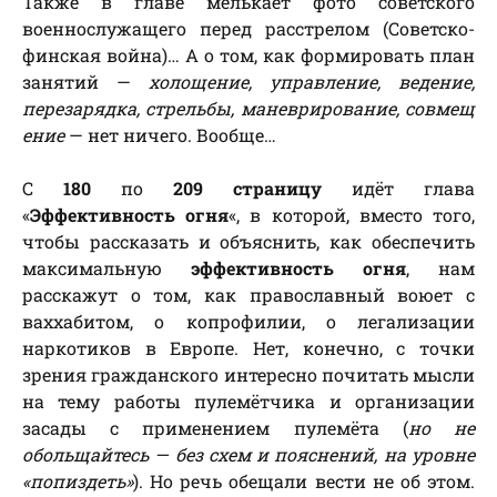
Также в главе мелькает фото советского
военнослужащего перед расстрелом (Советско-
финская война)… А о том, как формировать план
занятий —
холощение, управление, ведение,
перезарядка, стрельбы, маневрирование, совмещ
ение
— нет ничего. Вообще…
С
180
по
209 страницу
идёт глава
«
Эффективность огня
«, в которой, вместо того,
чтобы рассказать и объяснить, как обеспечить
максимальную
эффективность огня
, нам
расскажут о том, как православный воюет с
ваххабитом, о копрофилии, о легализации
наркотиков в Европе. Нет, конечно, с точки
зрения гражданского интересно почитать мысли
на тему работы пулемётчика и организации
засады с применением пулемёта (
но не
обольщайтесь — без схем и пояснений, на уровне
«попиздеть»
). Но речь обещали вести не об этом.