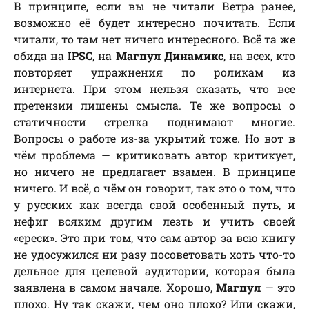
В принципе, если вы не читали Ветра ранее,
возможно её будет интересно почитать. Если
читали, то там нет ничего интересного. Всё та же
обида на
IPSC
, на
Магпул Динамикс
, на всех, кто
повторяет упражнения по роликам из
интернета. При этом нельзя сказать, что все
претензии лишены смысла. Те же вопросы о
статичности стрелка поднимают многие.
Вопросы о работе из-за укрытий тоже. Но вот в
чём проблема — критиковать автор критикует,
но ничего не предлагает взамен. В принципе
ничего. И всё, о чём он говорит, так это о том, что
у русских как всегда свой особенный путь, и
нефиг всяким другим лезть и учить своей
«ереси». Это при том, что сам автор за всю книгу
не удосужился ни разу посоветовать хоть что-то
дельное для целевой аудитории, которая была
заявлена в самом начале. Хорошо,
Магпул
— это
плохо. Ну так скажи, чем оно плохо? Или скажи,