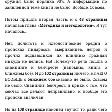
оружия, было порядка 90%. А информации по
заявленной теме книги не было. Вообще. Совсем.
Потом пришла вторая часть, и с
48 страницы
началась глава «
Методика и методология
«. И тут
началось…
Нет, политота и идеологические бредни о
происках пидарасов, американцев, негров и
прочих поддавшихся их влиянию граждан
никуда не делись. Но! Почему-то речь пошла о
снайпинге и бенчресте (напомню, книга о
ближнем бое). И до
102 страницы
ничего, НИЧЕГО
ВООБЩЕ о
ближнем бое
сказано не было. Совсем
не было. Снайпинг, бенчрест, и крики о том, что
сейчас все делают неправильно, и вообще это
происки англичан.
Но на
108 странице
наконец звучит то, ради чего