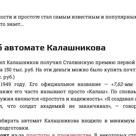
ности и простоте стал самым известным и популярны
то знает…
б автомате Калашникова
аил Калашников получил Сталинскую премию первой
 150 тыс. руб. На эти деньги можно было купить почт
 руб.)
949 году. Его официальное название — «
7,62-мм
 Также его часто называют просто «Калаш». По слова
ужия являются «простота и надежность». «Я создавал 
л, что солдат академий не заканчивал», — гово
збирать автомат Калашникова входило в минимум 
подготовки.
тоит
из-за
простоты в производстве
. В некоторых ст