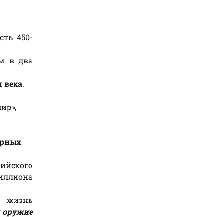
ть 450-
м в два
 века
.
ир»,
ерных
рийского
миллиона
ю жизнь
л оружие