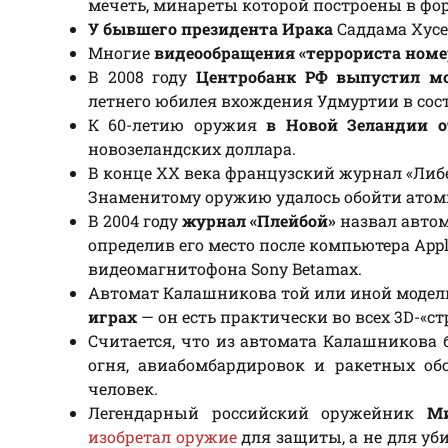
мечеть, минареты которой построены в фо
У бывшего президента Ирака
Саддама Хусе
Многие
видеообращения «террориста номе
В 2008 году
Центробанк РФ выпустил м
летнего юбилея вхождения Удмуртии в сост
К 60-летию оружия
в Новой Зеландии 
новозеландских доллара.
В конце XX века французский журнал «Ли
Знаменитому оружию удалось обойти атомн
В 2004 году
журнал «Плейбой»
назвал автом
определив его место после компьютера App
видеомагнитофона Sony Betamax.
Автомат Калашникова той или иной модел
играх
— он есть практически во всех 3D-«ст
Считается, что из автомата Калашникова
огня, авиабомбардировок и ракетных об
человек.
Легендарный российский оружейник
М
изобретал оружие
для защиты, а не для уби