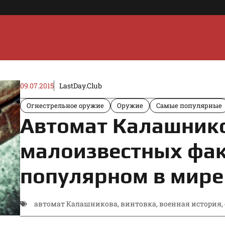
09.07.2015
LastDay.Club
Огнестрельное оружие
Оружие
Самые популярные
Автомат Калашнико
малоизвестных фак
популярном в мире
автомат Калашникова
,
винтовка
,
военная история
,