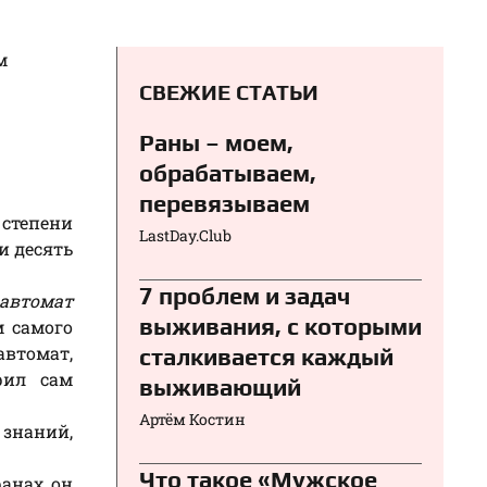
м
СВЕЖИЕ СТАТЬИ
Раны – моем,
обрабатываем,
перевязываем⁠⁠
 степени
LastDay.Club
и десять
7 проблем и задач
 автомат
выживания, с которыми
м самого
автомат,
сталкивается каждый
рил сам
выживающий
Артём Костин
знаний,
Что такое «Мужское
ранах он