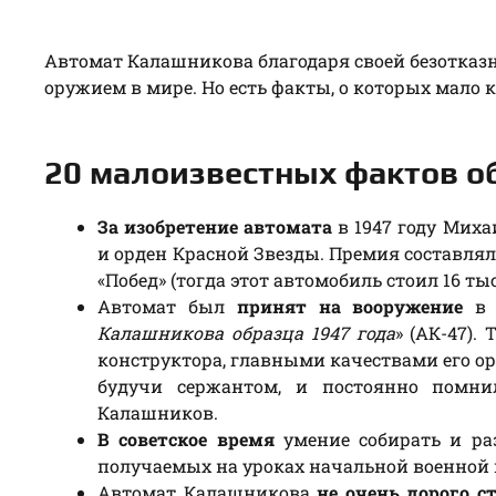
Автомат Калашникова благодаря своей безотказ
оружием в мире. Но есть факты, о которых мало к
20 малоизвестных фактов о
За изобретение автомата
в 1947 году Мих
и орден Красной Звезды. Премия составляла
«Побед» (тогда этот автомобиль стоил 16 тыс.
Автомат был
принят на вооружение
в 1
Калашникова образца 1947 года
» (АК-47).
конструктора, главными качествами его ор
будучи сержантом, и постоянно помни
Калашников.
В советское время
умение собирать и ра
получаемых на уроках начальной военной 
Автомат Калашникова
не очень дорого с