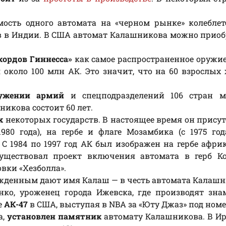
имость одного автомата на «черном рынке» колеблет
ов в Индии. В США автомат Калашникова можно приоб
кордов Гиннесса»
как самое распространенное оружие
около 100 млн АК. Это значит, что на 60 взрослых
ужении армий
и спецподразделений 106 стран м
икова состоит 60 лет.
х
некоторых государств. В настоящее время он присут
80 года), на гербе и флаге Мозамбика (с 1975 года
 С 1984 по 1997 год АК был изображен на гербе афри
 существовал проект включения автомата в герб К
вки «Хезболла».
денным дают имя Калаш — в честь автомата Калашн
ко, уроженец города Ижевска, где производят зна
е
АК-47
в США, выступая в NBA за «Юту Джаз» под номе
а,
установлен памятник
автомату Калашникова. В Ир