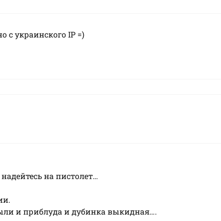
о с украинского IP =)
 надейтесь на пистолет…
ии.
были и приблуда и дубинка выкидная….