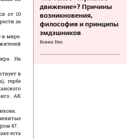
движение»? Причины
ся от 10
возникновения,
рести за
философия и принципы
эмдэшников
 в мире.
Вовик Нео
 жителей
ира. На
ствует в
), гербе
канского
онго. АК
икова.
менитые
ром 47.
аке есть