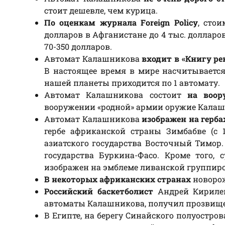
стоит дешевле, чем курица.
По оценкам журнала Foreign Policy
, сто
долларов в Афганистане до 4 тыс. доллар
70-350 долларов.
Автомат Калашникова
входит в «Книгу ре
В настоящее время в мире насчитывается 
нашей планеты приходится по 1 автомату.
Автомат Калашникова состоит
на воор
вооружении «родной» армии оружие Калашн
Автомат Калашникова
изображен на герба
гербе африканской страны Зимбабве (с 19
азиатского государства Восточный Тимор.
государства Буркина-Фасо. Кроме того,
изображен на эмблеме ливанской группиро
В некоторых африканских странах
новорож
Российский баскетболист
Андрей Кирилен
автоматы Калашникова, получил прозвищ
В Египте, на берегу Синайского полуостров