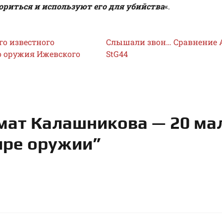
ориться и используют его для убийства
«.
го известного
Слышали звон… Сравнение 
о оружия Ижевского
StG44
мат Калашникова — 20 ма
ире оружии”