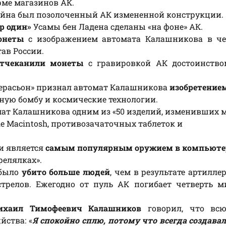
рме магазинов АК.
йна был позолоченный АК измененной конструкции.
р один»
Усамы бен Ладена сделаны «на фоне» АК.
онеты
с изображением автомата Калашникова в чес
ав России.
отчеканили монеты
с гравировкой АК достоинство
берасьон» признал автомат Калашникова
изобретением
ую бомбу и космические технологии.
ат Калашникова одним из «50 изделий, изменивших м
le Macintosh, противозачаточных таблеток и
и является
самым популярным оружием в компьют
релялках».
 было
убито больше людей
, чем в результате артилле
стрелов. Ежегодно от пуль АК погибает четверть 
ихаил Тимофеевич Калашников
говорил, что вс
йства: «
Я спокойно сплю, потому что всегда создава