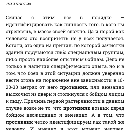
личности
«.
Сейчас с этим все в порядке —
идентифицировать как личность того, в кого ты
стреляешь, в массе своей сложно. Да и порой как
человека это воспринять не у всех получается.
Кстати, это одна из причин, по которой зачистки
зданий поручаются либо специальным группам,
либо просто наиболее опытным бойцам. Дело не
только в наличии специфического опыта, но и в
том, что боец в этой ситуации должен уверенно
вести огонь на поражение вне зависимости в 10-
20-30 метрах от него
противник
, или внезапно
выскочил из двери и столкнулся с бойцом лицом
к лицу. Причина первой растерянности в данном
случае вовсе не то, что
противник
возник перед
бойцом неожиданно и внезапно. А в том, что
противник
четко идентифицируем как такой же
человек. И именно в этот момент человек,