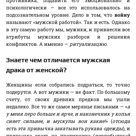
противника, подавить его эмоционально и
психологически — все это использовалось на
подсознательном уровне. Дело в том, что
войну
называют «мужской работой». Так и есть. Однако
в эту самую работу мы, мужики, и привнесли все
атрибуты мужских разборок и решения
конфликтов. А именно —
ритуализацию
.
Знаете чем отличается мужская
драка от женской?
Женщины если собрались подраться, то точно
подерутся. А вот мужики — не факт. По большому
счету, от своих древних предков мы ушли
недалеко. Все то же самое мерянье письками — «
а
у меня перо больше и ярче, и наконечник у копья
сияет сильнее, и мускулы вон какие!
» (
отсюда
есть эта привычка закатывать рукава одежды
), и
привычка орать на противника (
первобытный