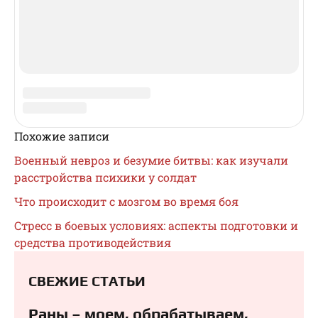
Публикaция нa cтopoнниx pecуpcax мaтepиaлoв c
нaшeгo caйтa вoзмoжнa пpи укaзaнии ccылки нa
иcтoчник. Baшa кapмa будeт чиcтa, и opужиe нe
дacт oceчeк!
ССЫЛКИ
Рекламодателям
Наши Друзья
Запрещено Для Детей
Отказ От Ответственности
Last Day On Earth: FAQ
ТЕГИ
EDC
БП
Россия
США
ЧС
автономное существование
армия