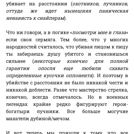
убивает на расстоянии (
охотников, лучников,
оттуда же идет нынешняя паническая
ненависть к снайперам
).
Что ни говори, а в логике «
посмотри мне в глаза
»
если своя сермяга. Тем более, что у многих
народностей считалось, что убивая лицом к лицу
ты забираешь душу убитого и становишься
сильнее (
некоторые конечно для полной
гарантии опосля еще любили схавать
определенные кусочки оппонента
). И поэтому в
убийстве с расстояния не было никакой чести и
никакой доблести. Разве что мастерство стрелка,
конечно, всегда отмечалось. Но в военных
легендах крайне редко фигурируют герои-
богатыри лучники. Все больше могучие
махатели дубиной/мечом.
И вот теперь мы пришли к тому, что все