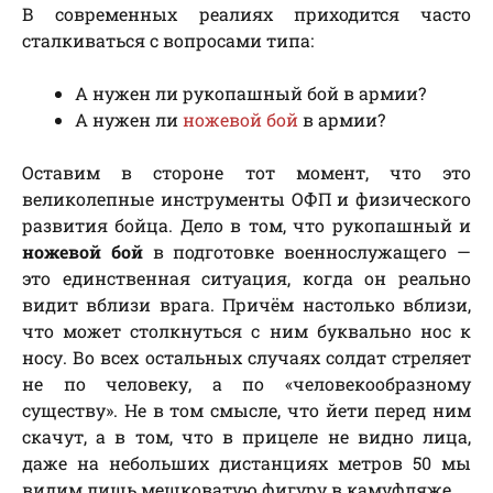
В современных реалиях приходится часто
сталкиваться с вопросами типа:
А нужен ли рукопашный бой в армии?
А нужен ли
ножевой бой
в армии?
Оставим в стороне тот момент, что это
великолепные инструменты ОФП и физического
развития бойца. Дело в том, что рукопашный и
ножевой бой
в подготовке военнослужащего —
это единственная ситуация, когда он реально
видит вблизи врага. Причём настолько вблизи,
что может столкнуться с ним буквально нос к
носу. Во всех остальных случаях солдат стреляет
не по человеку, а по «человекообразному
существу». Не в том смысле, что йети перед ним
скачут, а в том, что в прицеле не видно лица,
даже на небольших дистанциях метров 50 мы
видим лишь мешковатую фигуру в камуфляже.