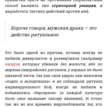
способ выявить тип
стрессорной реакции
, и
выработать тактику действий против нее
).
Короче говоря, мужская драка — это
действо ритуальное.
Это было одной из причин, почему всегда не
любили диверсантов и разведчиков (
например
ниндзя
, которых убивали без жалости, ибо по
меркам самурайских ритуалов, у первых не было
никакой чести, так как свои удары они наносили
«подло и исподтишка» и не соблюдали ритуала
индивидуального боя
), всегда не любили и
побаивались «берсерков» (
в каждой культуре
было свое название такому явлению
). И точно
так же во все времена недолюбливали тех, кто