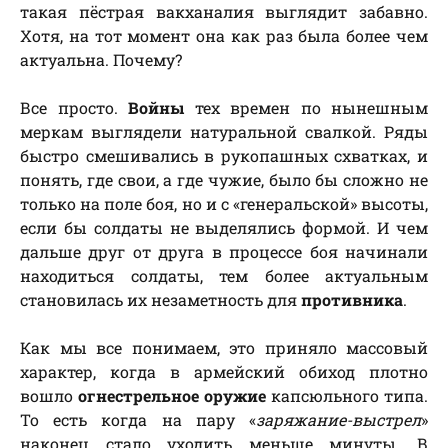
такая пёстрая вакханалия выглядит забавно.
Хотя, на тот момент она как раз была более чем
актуальна. Почему?
Все просто.
Войны
тех времен по нынешным
меркам выглядели натуральной свалкой. Ряды
быстро смешивались в рукопашных схватках, и
понять, где свои, а где чужие, было бы сложно не
только на поле боя, но и с «генеральской» высоты,
если бы солдаты не выделялись формой. И чем
дальше друг от друга в процессе боя начинали
находиться солдаты, тем более актуальным
становилась их незаметность для
противника
.
Как мы все понимаем, это приняло массовый
характер, когда в армейский обиход плотно
вошло
огнестрельное оружие
капсюльного типа.
То есть когда на пару «
заряжание-выстрел
»
наконец стало уходить меньше минуты. В