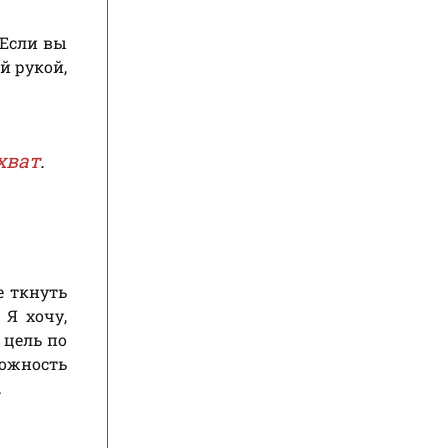
 Если вы
й рукой,
хват
.
е ткнуть
 Я хочу,
 цель по
можность
.