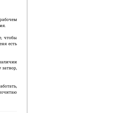
 рабочем
ия.
е, чтобы
еня есть
 наличии
 затвор,
аботать,
дпочитаю