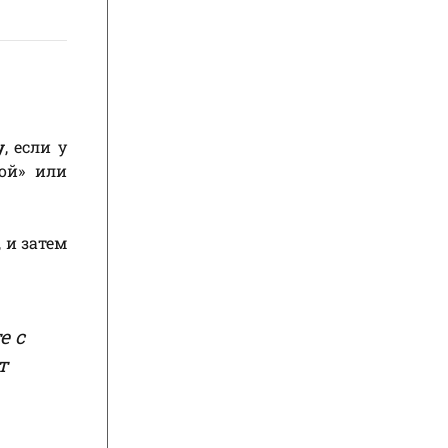
у
, если у
ой» или
 и затем
е с
т