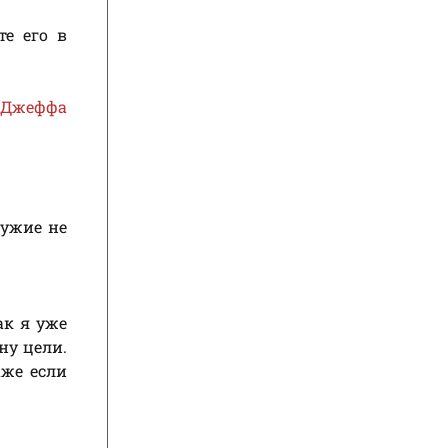
те его в
 Джеффа
ружие не
ак я уже
ну цели.
аже если