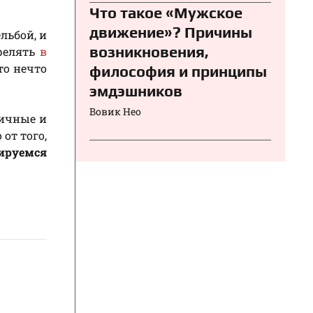
Что такое «Мужское
движение»? Причины
льбой, и
возникновения,
релять
в
то нечто
философия и принципы
эмдэшников
Вовик Нео
мичные и
от того,
ируемся