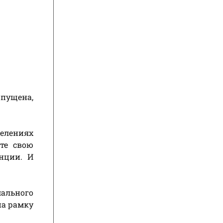
пущена,
делениях
те свою
нции. И
мального
на рамку