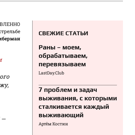
АВЛЕННО
стрельбе
СВЕЖИЕ СТАТЬИ
иберман
Раны – моем,
обрабатываем,
и
перевязываем⁠⁠
LastDay.Club
ого
жу,
7 проблем и задач
выживания, с которыми
сталкивается каждый
выживающий
 —
Артём Костин