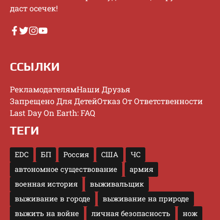
дacт oceчeк!
ССЫЛКИ
Рекламодателям
Наши Друзья
Запрещено Для Детей
Отказ От Ответственности
Last Day On Earth: FAQ
ТЕГИ
EDC
БП
Россия
США
ЧС
автономное существование
армия
военная история
выживальщик
выживание в городе
выживание на природе
выжить на войне
личная безопасность
нож