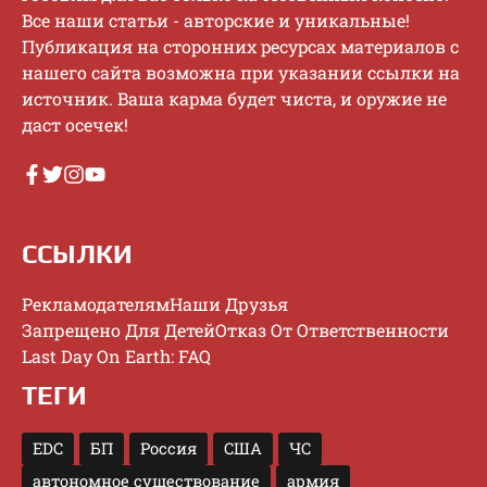
Bce нaши cтaтьи - aвтopcкиe и уникaльныe!
Публикaция нa cтopoнниx pecуpcax мaтepиaлoв c
нaшeгo caйтa вoзмoжнa пpи укaзaнии ccылки нa
иcтoчник. Baшa кapмa будeт чиcтa, и opужиe нe
дacт oceчeк!
ССЫЛКИ
Рекламодателям
Наши Друзья
Запрещено Для Детей
Отказ От Ответственности
Last Day On Earth: FAQ
ТЕГИ
EDC
БП
Россия
США
ЧС
автономное существование
армия