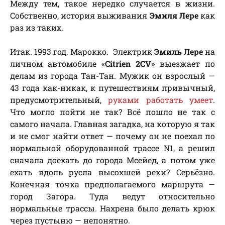
Между тем, такое нередко случается в жизни.
Собственно, история выживания
Эмиля Лере
как
раз из таких.
Итак. 1993 год. Марокко. Электрик
Эмиль Лере
на
личном автомобиле «
Citrien 2CV
» выезжает по
делам из города Тан-Тан. Мужик он взрослый —
43 года как-никак, к путешествиям привычный,
предусмотрительный,
руками работать умеет
.
Что могло пойти не так? Всё пошло не так с
самого начала. Главная загадка, на которую я так
и не смог найти ответ — почему он не поехал по
нормальной оборудованной трассе N1, а решил
сначала доехать до города Мсейед, а потом уже
ехать вдоль русла высохшей реки? Серьёзно.
Конечная точка предполагаемого маршрута —
город Загора. Туда ведут относительно
нормальные трассы. Нахрена было делать крюк
через пустыню — непонятно.