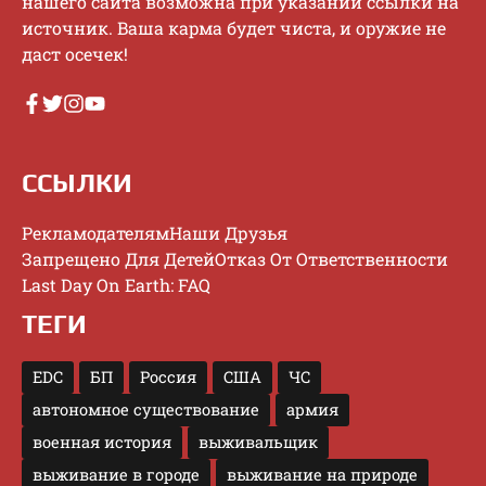
нaшeгo caйтa вoзмoжнa пpи укaзaнии ccылки нa
иcтoчник. Baшa кapмa будeт чиcтa, и opужиe нe
дacт oceчeк!
ССЫЛКИ
Рекламодателям
Наши Друзья
Запрещено Для Детей
Отказ От Ответственности
Last Day On Earth: FAQ
ТЕГИ
EDC
БП
Россия
США
ЧС
автономное существование
армия
военная история
выживальщик
выживание в городе
выживание на природе