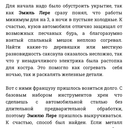
Для начала надо было обустроить укрытие, так
как
Эмиль Лере
сразу понял, что работы
минимум для на 3, а ночи в пустыне холодные. К
счастью, кузов автомобиля отлично защищал от
возможных песчаных бурь, а благоразумно
взятый спальный мешок неплохо согревал.
Найти какие-то деревяшки или местную
разновидность саксаула оказалось несложно, так
что у незадачливого электрика была растопка
для костра. Это помогло как согревать себя
ночью, так и раскалять железные детали.
Вот с ними французу пришлось возиться долго. С
базовым набором инструментов хрен что
сделаешь с автомобильной сталью без
длительной предварительной обработки,
поэтому
Эмилю Лере
пришлось выкручиваться.
К счастью, способ был найден. Если металл