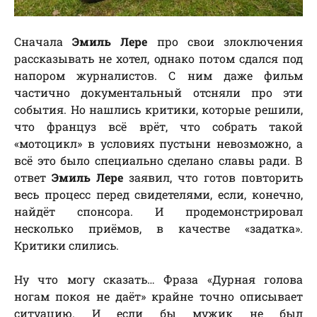
Сначала
Эмиль Лере
про свои злоключения
рассказывать не хотел, однако потом сдался под
напором журналистов. С ним даже фильм
частично документальный отсняли про эти
события. Но нашлись критики, которые решили,
что француз всё врёт, что собрать такой
«мотоцикл» в условиях пустыни невозможно, а
всё это было специально сделано славы ради. В
ответ
Эмиль Лере
заявил, что готов повторить
весь процесс перед свидетелями, если, конечно,
найдёт спонсора. И продемонстрировал
несколько приёмов, в качестве «задатка».
Критики слились.
Ну что могу сказать… Фраза «Дурная голова
ногам покоя не даёт» крайне точно описывает
ситуацию. И если бы мужик не был