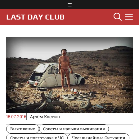
Перейти
Меню
к
М
LAST DAY CLUB
содержимому
15.07.2016
Артём Костин
Выживание
Советы и навыки выживания
Советы и подготовка к ЧС
Чрезвычайные Ситуации