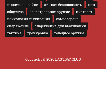
выжить на войне
личная безопасность
нож
общество
огнестрельное оружие
пистолет
психология выживания
самооборона
снаряжение
снаряжение для выживания
тактика
тренировка
холодное оружие
Copyright © 2026 LASTDAY.CLUB