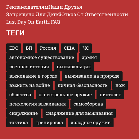
Рекламодателям
Наши Друзья
Запрещено Для Детей
Отказ От Ответственности
Last Day On Earth: FAQ
ТЕГИ
EDC
БП
Россия
США
ЧС
автономное существование
армия
военная история
выживальщик
выживание в городе
выживание на природе
выжить на войне
личная безопасность
нож
общество
огнестрельное оружие
пистолет
психология выживания
самооборона
снаряжение
снаряжение для выживания
тактика
тренировка
холодное оружие