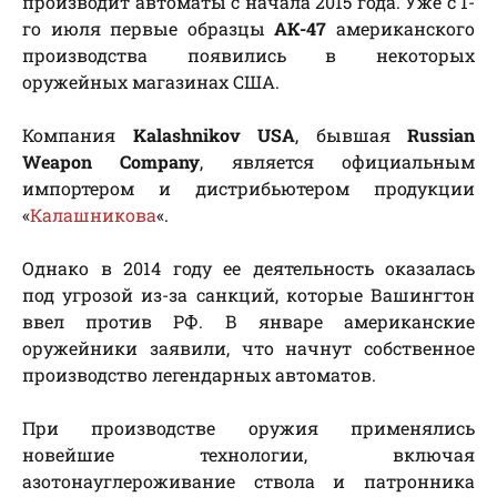
производит автоматы с начала 2015 года. Уже с 1-
го июля первые образцы
АК-47
американского
производства появились в некоторых
оружейных магазинах США.
Компания
Kalashnikov USA
, бывшая
Russian
Weapon Company
, является официальным
импортером и дистрибьютером продукции
«
Калашникова
«.
Однако в 2014 году ее деятельность оказалась
под угрозой из-за санкций, которые Вашингтон
ввел против РФ. В январе американские
оружейники заявили, что начнут собственное
производство легендарных автоматов.
При производстве оружия применялись
новейшие технологии, включая
азотонауглероживание ствола и патронника