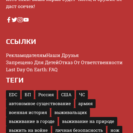
дacт oceчeк!
ССЫЛКИ
Рекламодателям
Наши Друзья
Запрещено Для Детей
Отказ От Ответственности
Last Day On Earth: FAQ
ТЕГИ
EDC
БП
Россия
США
ЧС
автономное существование
армия
военная история
выживальщик
выживание в городе
выживание на природе
выжить на войне
личная безопасность
нож