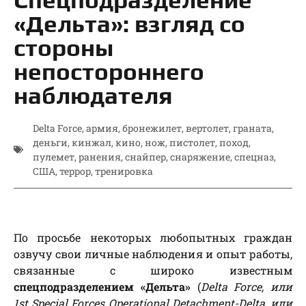
«Дельта»: взгляд со
стороны
непостороннего
наблюдателя
Delta Force
,
армия
,
бронежилет
,
вертолет
,
граната
,
деньги
,
кинжал
,
кино
,
нож
,
пистолет
,
поход
,
пулемет
,
ранения
,
снайпер
,
снаряжение
,
спецназ
,
США
,
террор
,
тренировка
По просьбе некоторых любопытных граждан
озвучу свои личные наблюдения и опыт работы,
связанные с широко известным
спецподразделением «Дельта»
(
Delta Force,
или
1st Special Forces Operational Detachment-Delta, или