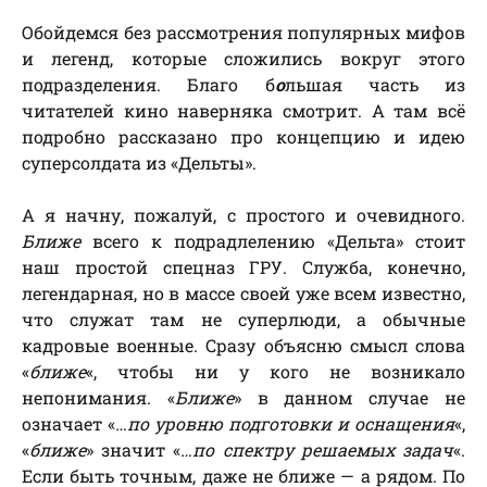
Обойдемся без рассмотрения популярных мифов
и легенд, которые сложились вокруг этого
подразделения. Благо б
о
льшая часть из
читателей кино наверняка смотрит. А там всё
подробно рассказано про концепцию и идею
суперсолдата из «Дельты».
А я начну, пожалуй, с простого и очевидного.
Ближе
всего к подрадлелению «Дельта» стоит
наш простой спецназ ГРУ. Служба, конечно,
легендарная, но в массе своей уже всем известно,
что служат там не суперлюди, а обычные
кадровые военные. Сразу объясню смысл слова
«
ближе
«, чтобы ни у кого не возникало
непонимания. «
Ближе
» в данном случае не
означает «
…по уровню подготовки и оснащения
«,
«
ближе
» значит «
…по спектру решаемых задач
«.
Если быть точным, даже не ближе — а рядом. По