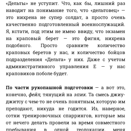
«Дельты» не уступит. Что, как бы, лишний раз
наводит на понимание того, что «дельтовец» —
это нихрена не супер солдат, а просто очень
качественно подготовленный военнослужащий.
Я, кстати, под этим не имею ввиду, что экзамен
на краповый берет — это фигня, нихрена
подобного. Просто сравните количество
краповых беретов у нас, и количество бойцов
подразделения «Дельта» у них. Даже с учетом
административного управления Е — у нас
краповиков поболе будет.
По части рукопашной подготовки
— а вот это,
конечно,
фейл
, тянущий на
эпик
. Та смесь джиу-
джитсу с чем-то не очень понятным, которую им
преподают, никуда не годится. Из, наверное,
сотни тренировочных спаррингов, которые мы
от нечего делать провели за время совместного
пребывания в одной геолокации, меня