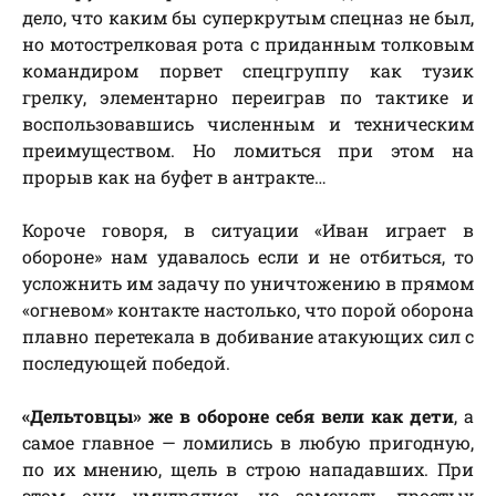
дело, что каким бы суперкрутым спецназ не был,
но мотострелковая рота с приданным толковым
командиром порвет спецгруппу как тузик
грелку, элементарно переиграв по тактике и
воспользовавшись численным и техническим
преимуществом. Но ломиться при этом на
прорыв как на буфет в антракте…
Короче говоря, в ситуации «Иван играет в
обороне» нам удавалось если и не отбиться, то
усложнить им задачу по уничтожению в прямом
«огневом» контакте настолько, что порой оборона
плавно перетекала в добивание атакующих сил с
последующей победой.
«Дельтовцы» же в обороне себя вели как дети
, а
самое главное — ломились в любую пригодную,
по их мнению, щель в строю нападавших. При
этом они умудрялись не замечать простых