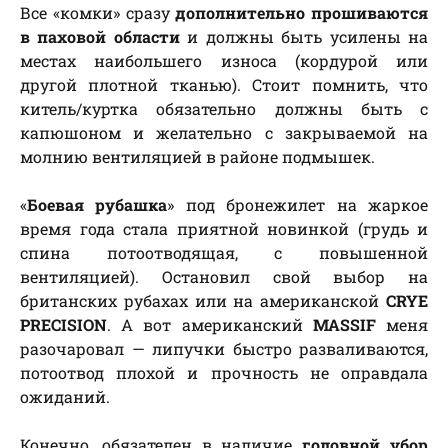
Все «комки» сразу
дополнительно прошиваются
в паховой области
и должны быть усилены на
местах наибольшего износа (кордурой или
другой плотной тканью). Стоит помнить, что
китель/куртка обязательно должны быть с
капюшоном и желательно с закрываемой на
молнию вентиляцией в районе подмышек.
«
Боевая рубашка
» под бронежилет на жаркое
время года стала приятной новинкой (грудь и
спина потоотводящая, с повышенной
вентиляцией). Остановил свой выбор на
британских рубахах или на американской
CRYE
PRECISION
. А вот американский
MASSIF
меня
разочаровал — липучки быстро разваливаются,
потоотвод плохой и прочность не оправдала
ожиданий.
Конечно, обязателен в наличие
головной убор