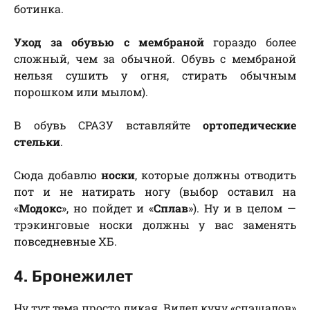
ботинка.
Уход за обувью с мембраной
гораздо более
сложный, чем за обычной. Обувь с мембраной
нельзя сушить у огня, стирать обычным
порошком или мылом).
В обувь СРАЗУ вставляйте
ортопедические
стельки
.
Сюда добавлю
носки
, которые должны отводить
пот и не натирать ногу (выбор оставил на
«
Модокс
», но пойдет и «
Сплав
»). Ну и в целом —
трэкинговые носки должны у вас заменять
повседневные ХБ.
4. Бронежилет
Ну тут тема просто дикая. Видел кучу «спэшалов»