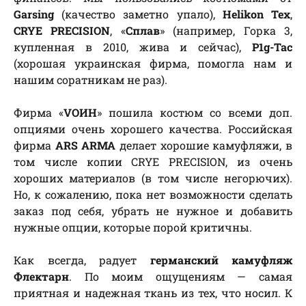
Garsing
(качество заметно упало),
Helikon Tex
,
CRYE PRECISION
, «
Сплав
» (например, Горка 3,
купленная в 2010, жива и сейчас),
P1g-Tac
(хорошая украинская фирма, помогла нам и
нашим соратникам не раз).
Фирма «
VОИН
» пошила костюм со всеми доп.
опциями очень хорошего качества. Российская
фирма
ARS ARMA
делает хорошие камуфляжи, в
том числе копии CRYE PRECISION, из очень
хороших материалов (в том числе негорючих).
Но, к сожалению, пока нет возможности сделать
заказ под себя, убрать не нужное и добавить
нужные опции, которые порой критичны.
Как всегда, радует
германский камуфляж
Флектарн
. По моим ощущениям — самая
приятная и надежная ткань из тех, что носил. К