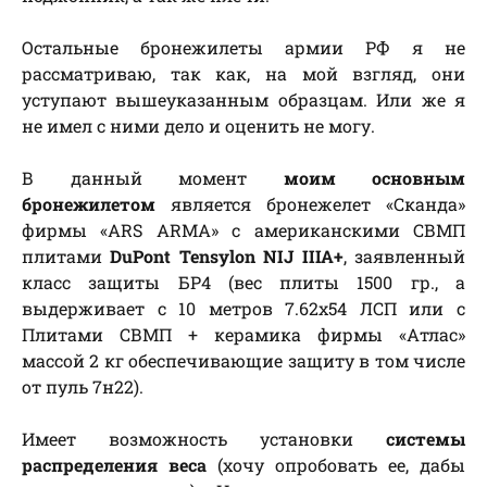
Остальные бронежилеты армии РФ я не
рассматриваю, так как, на мой взгляд, они
уступают вышеуказанным образцам. Или же я
не имел с ними дело и оценить не могу.
В данный момент
моим основным
бронежилетом
является бронежелет «Сканда»
фирмы «ARS ARMA» с американскими СВМП
плитами
DuPont Tensylon NIJ IIIA+
, заявленный
класс защиты БР4 (вес плиты 1500 гр., а
выдерживает с 10 метров 7.62х54 ЛСП или с
Плитами СВМП + керамика фирмы «Атлас»
массой 2 кг обеспечивающие защиту в том числе
от пуль 7н22).
Имеет возможность установки
системы
распределения веса
(хочу опробовать ее, дабы