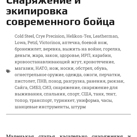
экипировка
современного бойца
Cold Steel
,
Crye Precision
,
Helikon-Tex
,
Leatherman
,
Lowa
,
Petzl
,
Victorinox
,
аптечка
,
боевой нож
,
бронежилет
,
веревка
,
выжить на войне
,
горелка
,
деньги
,
жара
,
закон
,
здоровье
,
ИРП
,
карабин
,
кровоостанавливающий жгут
,
кровотечение
,
магазин
,
НАТО
,
нож
,
носки
,
обстрел
,
обувь
,
огнестрельное оружие
,
одежда
,
ожоги
,
перчатки
,
пистолет
,
ПНВ
,
поход
,
разгрузка
,
ранения
,
рюкзак
,
Сайга
,
СИБЗ
,
СИЗ
,
снаряжение
,
снаряжение для
выживания
,
спальник
,
спорт
,
США
,
танк
,
тент
,
топор
,
транспорт
,
турникет
,
униформа
,
часы
,
шанцевые инструменты
,
штурм
Маленькая статья касательно снаряжения и