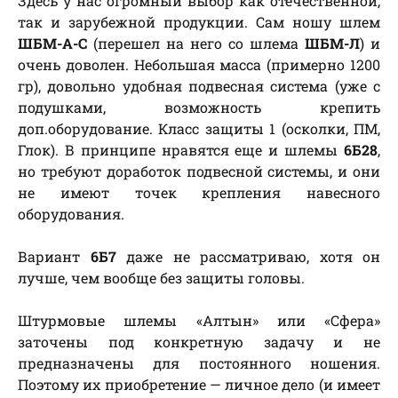
Здесь у нас огромный выбор как отечественной,
так и зарубежной продукции. Сам ношу шлем
ШБМ-А-С
(перешел на него со шлема
ШБМ-Л
) и
очень доволен. Небольшая масса (примерно 1200
гр), довольно удобная подвесная система (уже с
подушками, возможность крепить
доп.оборудование. Класс защиты 1 (осколки, ПМ,
Глок). В принципе нравятся еще и шлемы
6Б28
,
но требуют доработок подвесной системы, и они
не имеют точек крепления навесного
оборудования.
Вариант
6Б7
даже не рассматриваю, хотя он
лучше, чем вообще без защиты головы.
Штурмовые шлемы «Алтын» или «Сфера»
заточены под конкретную задачу и не
предназначены для постоянного ношения.
Поэтому их приобретение — личное дело (и имеет