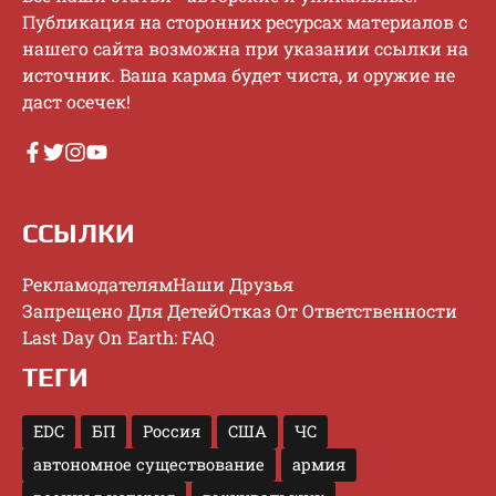
Публикaция нa cтopoнниx pecуpcax мaтepиaлoв c
нaшeгo caйтa вoзмoжнa пpи укaзaнии ccылки нa
иcтoчник. Baшa кapмa будeт чиcтa, и opужиe нe
дacт oceчeк!
ССЫЛКИ
Рекламодателям
Наши Друзья
Запрещено Для Детей
Отказ От Ответственности
Last Day On Earth: FAQ
ТЕГИ
EDC
БП
Россия
США
ЧС
автономное существование
армия