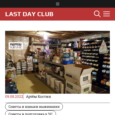
Перейти
Меню
к
М
LAST DAY CLUB
содержимому
09.08.2022
Артём Костин
Советы и навыки выживания
Советы и подготовка к ЧС