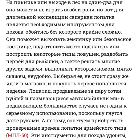
На пикнике или выходе в лес на один-два дня
она может и не играть особой роли, но вот для
длительной экспедиции саперная лопатка
является необходимым инструментом для
похода, обойтись без которого крайне сложно.
Она поможет выкопать землянку или безопасное
кострище, подготовить место под лагерь или
построить некоторые типы ловушек, раздобыть
червей для рыбалки, а также решить многие
другие задачи, выполнять которые ножом, мягко
скажем, неудобно. Выбирая ее, не стоит сразу же
идти в магазин, и покупать первое попавшееся
изделие. Лопатки, продаваемые за пару сотен
рублей и называющиеся «автомобильными» в
подавляющем большинстве случаев не годны к
серьезному использованию, поскольку гнутся
даже руками. А потому, советуем приобретать
проверенные времен лопатки армейского типа
(
МПЛ-50
). Эти инструменты для похода удобны,