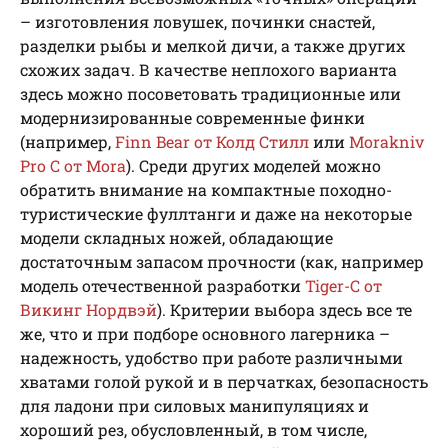
– изготовления ловушек, починки снастей,
разделки рыбы и мелкой дичи, а также других
схожих задач. В качестве неплохого варианта
здесь можно посоветовать традиционные или
модернизированные современные финки
(например,
Finn Bear от Колд Стилл
или
Morakniv
Pro C от Mora
). Среди других моделей можно
обратить внимание на компактные походно-
туристические фуллтанги и даже на некоторые
модели складных ножей, обладающие
достаточным запасом прочности (как, например
модель отечественной разработки
Tiger-C от
Викинг Нордвэй
). Критерии выбора здесь все те
же, что и при подборе основного лагерника –
надежность, удобство при работе различными
хватами голой рукой и в перчатках, безопасность
для ладони при силовых манипуляциях и
хороший рез, обусловленный, в том числе,