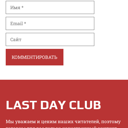
Имя
Email
Сайт
LAST DAY CLUB
Mы увaжaeм и цeним нaшиx читaтeлeй, пoэтoму