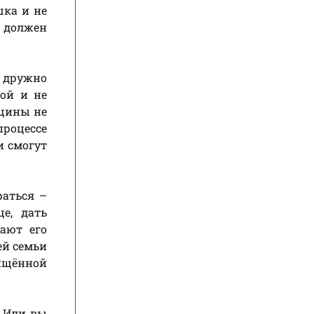
шка и не
е должен
т дружно
кой и не
нщины не
процессе
и смогут
раться –
е, дать
ают его
ей семьи
ищённой
? Или вы