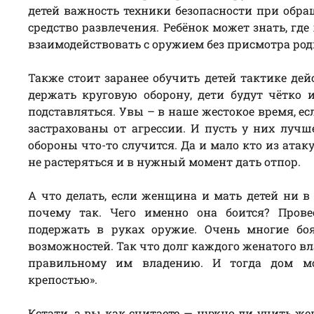
детей важность техники безопасности при обращ
средство развлечения. Ребёнок может знать, где
взаимодействовать с оружием без присмотра род
Также стоит заранее обучить детей тактике де
держать круговую оборону, дети будут чётко 
подставляться. Увы – в наше жестокое время, е
застрахованы от агрессии. И пусть у них лучш
обороны что-то случится. Да и мало кто из атак
не растеряться и в нужный момент дать отпор.
А что делать, если женщина и мать детей ни в
почему так. Чего именно она боится? Прове
подержать в руках оружие. Очень многие бо
возможностей. Так что долг каждого женатого в
правильному им владению. И тогда дом мо
крепостью».
Кстати, а вы как считаете — нужно ли учить ж