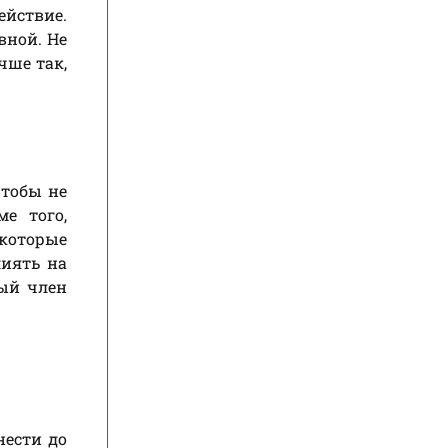
ействие.
вной. Не
чше так,
чтобы не
е того,
екоторые
лиять на
дый член
нести до