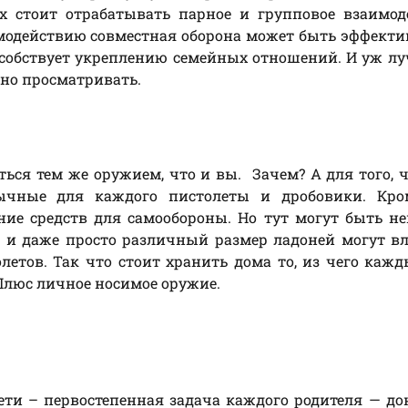
ах стоит отрабатывать парное и групповое взаимод
модействию совместная оборона может быть эффекти
особствует укреплению семейных отношений. И уж лу
тно просматривать.
ься тем же оружием, что и вы. Зачем? А для того, 
чные для каждого пистолеты и дробовики. Кром
ние средств для самообороны. Но тут могут быть н
а и даже просто различный размер ладоней могут в
етов. Так что стоит хранить дома то, из чего каж
 Плюс личное носимое оружие.
дети – первостепенная задача каждого родителя — до