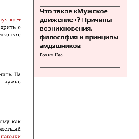
Что такое «Мужское
движение»? Причины
улучшает
ворить о
возникновения,
есколько
философия и принципы
эмдэшников
Вовик Нео
нить. На
ак нужно
тому как
вместный
 навыки