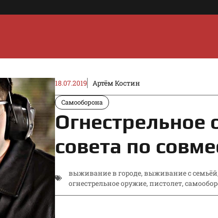
18.07.2019
Артём Костин
Самооборона
Огнестрельное о
совета по совм
выживание в городе
,
выживание с семьёй
огнестрельное оружие
,
пистолет
,
самообор