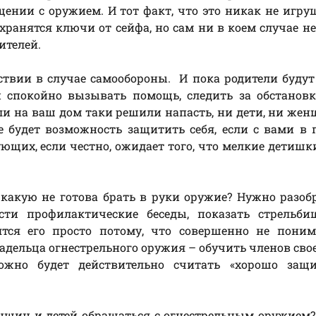
ении с оружием. И тот факт, что это никак не игру
 хранятся ключи от сейфа, но сам ни в коем случае н
ителей.
йствии в случае самообороны. И пока родители буду
и спокойно вызывать помощь, следить за обстанов
сли на ваш дом таки решили напасть, ни дети, ни же
е будет возможность защитить себя, если с вами в 
ующих, если честно, ожидает того, что мелкие детишк
 какую не готова брать в руки оружие? Нужно разоб
сти профилактические беседы, показать стрельбищ
ятся его просто потому, что совершенно не поним
ладельца огнестрельного оружия – обучить членов сво
жно будет действительно считать «хорошо защ
енщин и детей обращаться с огнестрельным оружием