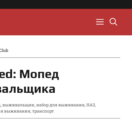
Club
ed: Мопед
вальщика
д
,
выживальщик
,
набор для выживания
,
НАЗ
,
ля выживания
,
транспорт