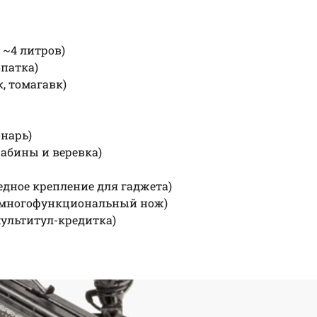
а ~4 литров)
опатка)
, томагавк)
онарь)
арабины и веревка)
ипедное крепление для гаджета)
ght (многофункциональный нож)
 (мультитул-кредитка)