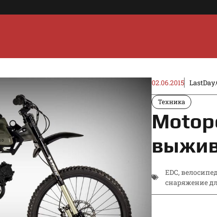
02.06.2015
LastDay.
Техника
Motop
выжи
EDC
,
велосипе
снаряжение д