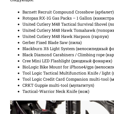
Barnett Recruit Compound Crossbow (арбалет)
Rotopax RX-1G Gas Packs – 1 Gallon (канистр
United Cutlery M48 Tactical Survival Shovel (л
United Cutlery M48 Hawk Tomahawk (топорик
United Cutlery M48 Hawk Harpoon (гарпун)
Gerber Fixed Blade Saw (пила)
Blackburn X6 Light System (велосипедный ф
Black Diamond Carabiners / Climbing rope (к
Cree Mini LED Flashlight (диодный фонарик)
BioLogic Bike Mount for iPhone4/gps (велос
Tool Logic Tactical Multifunction Knife / li
Tool Logic Credit Card Companion multi-tool
CRKT Guppie multi-tool (мультитул)
Tactical-Warrior Neck Knife (нож)