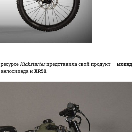
 ресурсе
Kickstarter
представила свой продукт —
мопе
о велосипеда и
XR50
.