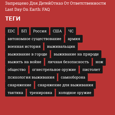
Запрещено Для Детей
Отказ От Ответственности
Last Day On Earth: FAQ
ТЕГИ
EDC
БП
Россия
США
ЧС
автономное существование
армия
военная история
выживальщик
выживание в городе
выживание на природе
выжить на войне
личная безопасность
нож
общество
огнестрельное оружие
пистолет
психология выживания
самооборона
снаряжение
снаряжение для выживания
тактика
тренировка
холодное оружие