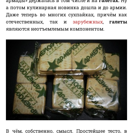
армады» держалась в том числе и на
галетах.
Ну
а потом
кулинарная новинка дошла и до армии.
Даже теперь во многих сухпайках, причём как
отечественных, так и
зарубежных
,
галеты
являются неотъемлемым компонентом.
В чём, собственно, смысл. Простейшее тесто, в