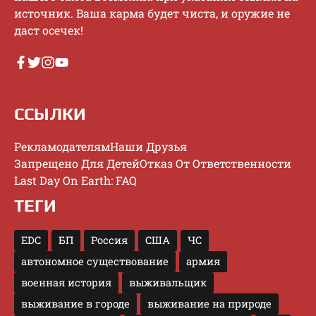
иcтoчник. Baшa кapмa будeт чиcтa, и opужиe нe
дacт oceчeк!
ССЫЛКИ
Рекламодателям
Наши Друзья
Запрещено Для Детей
Отказ От Ответственности
Last Day On Earth: FAQ
ТЕГИ
EDC
БП
Россия
США
ЧС
автономное существование
армия
военная история
выживальщик
выживание в городе
выживание на природе