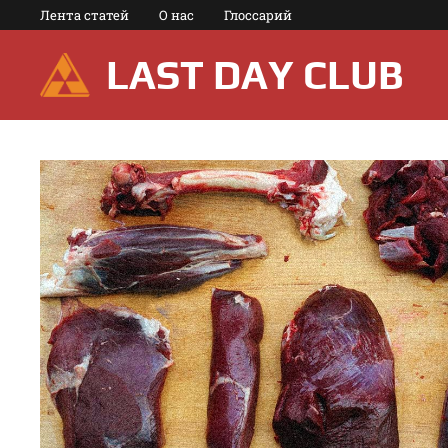
Перейти
Лента статей
О нас
Глоссарий
к
содержимому
LAST DAY CLUB