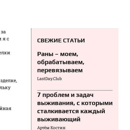
 за
 я с
СВЕЖИЕ СТАТЬИ
елки
Раны – моем,
обрабатываем,
перевязываем⁠⁠
LastDay.Club
зделке,
льку
7 проблем и задач
выживания, с которыми
ейная
сталкивается каждый
выживающий
Артём Костин