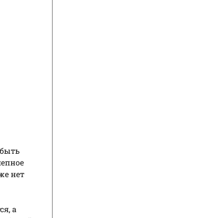
 быть
лепное
же нет
я, а