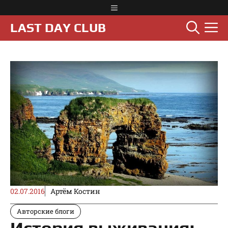
Перейти
Меню
к
М
LAST DAY CLUB
содержимому
02.07.2016
Артём Костин
Авторские блоги
История выживания: