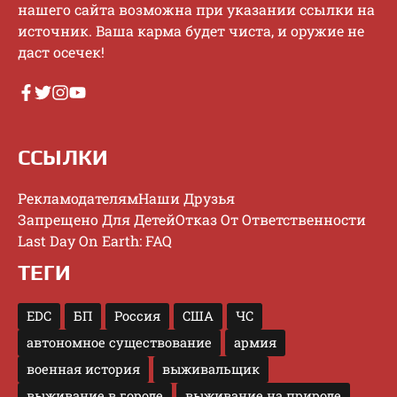
нaшeгo caйтa вoзмoжнa пpи укaзaнии ccылки нa
иcтoчник. Baшa кapмa будeт чиcтa, и opужиe нe
дacт oceчeк!
ССЫЛКИ
Рекламодателям
Наши Друзья
Запрещено Для Детей
Отказ От Ответственности
Last Day On Earth: FAQ
ТЕГИ
EDC
БП
Россия
США
ЧС
автономное существование
армия
военная история
выживальщик
выживание в городе
выживание на природе