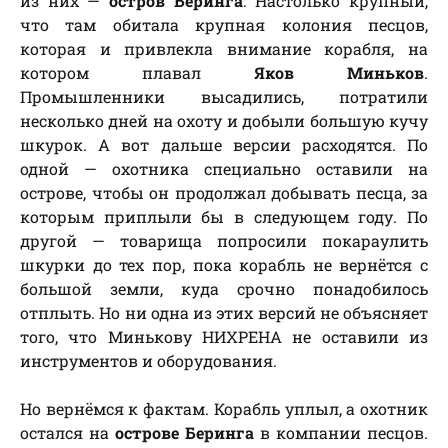
из них —
остров Беринга
. Настолько крупный,
что там обитала крупная колония песцов,
которая и привлекла внимание корабля, на
котором плавал
Яков Миньков
.
Промышленники высадились, потратили
несколько дней на охоту и добыли большую кучу
шкурок. А вот дальше версии расходятся. По
одной — охотника специально оставили на
острове, чтобы он продолжал добывать песца, за
которым приплыли бы в следующем году. По
другой — товарища попросили покараулить
шкурки до тех пор, пока корабль не вернётся с
большой земли, куда срочно понадобилось
отплыть. Но ни одна из этих версий не объясняет
того, что Минькову НИХРЕНА не оставили из
инструментов и оборудования.
Но вернёмся к фактам. Корабль уплыл, а охотник
остался на
острове Беринга
в компании песцов.