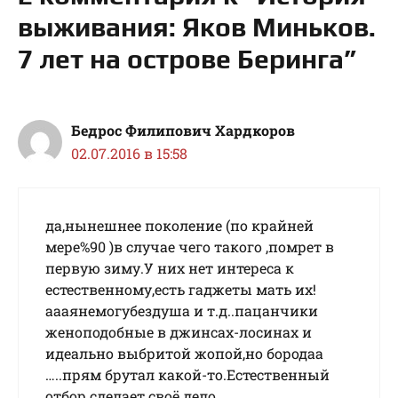
выживания: Яков Миньков.
7 лет на острове Беринга”
Бедрос Филипович Хардкоров
02.07.2016 в 15:58
да,нынешнее поколение (по крайней
мере%90 )в случае чего такого ,помрет в
первую зиму.У них нет интереса к
естественному,есть гаджеты мать их!
аааянемогубездуша и т.д..пацанчики
женоподобные в джинсах-лосинах и
идеально выбритой жопой,но бородаа
…..прям брутал какой-то.Естественный
отбор сделает своё дело