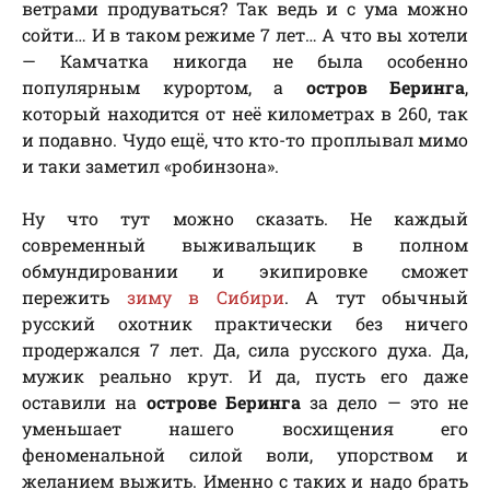
ветрами продуваться? Так ведь и с ума можно
сойти… И в таком режиме 7 лет… А что вы хотели
— Камчатка никогда не была особенно
популярным курортом, а
остров Беринга
,
который находится от неё километрах в 260, так
и подавно. Чудо ещё, что кто-то проплывал мимо
и таки заметил «робинзона».
Ну что тут можно сказать. Не каждый
современный выживальщик в полном
обмундировании и экипировке сможет
пережить
зиму в Сибири
. А тут обычный
русский охотник практически без ничего
продержался 7 лет. Да, сила русского духа. Да,
мужик реально крут. И да, пусть его даже
оставили на
острове Беринга
за дело — это не
уменьшает нашего восхищения его
феноменальной силой воли, упорством и
желанием выжить. Именно с таких и надо брать