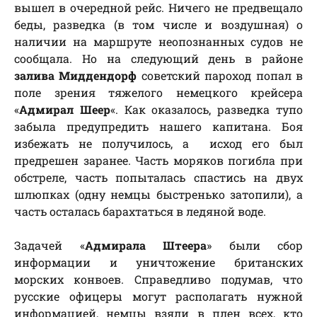
вышел в очередной рейс. Ничего не предвещало
беды, разведка (в том числе и воздушная) о
наличии на маршруте неопознанных судов не
сообщала. Но на следующий день в районе
залива Миддендорф
советский пароход попал в
поле зрения тяжелого немецкого крейсера
«
Адмирал Шеер
«. Как оказалось, разведка тупо
забыла предупредить нашего капитана. Боя
избежать не получилось, а исход его был
предрешен заранее. Часть моряков погибла при
обстреле, часть попыталась спастись на двух
шлюпках (одну немцы быстренько затопили), а
часть осталась барахтаться в ледяной воде.
Задачей «
Адмирала Штеера
» были сбор
информации и уничтожение британских
морских конвоев. Справедливо подумав, что
русские офицеры могут располагать нужной
информацией, немцы взяли в плен всех, кто