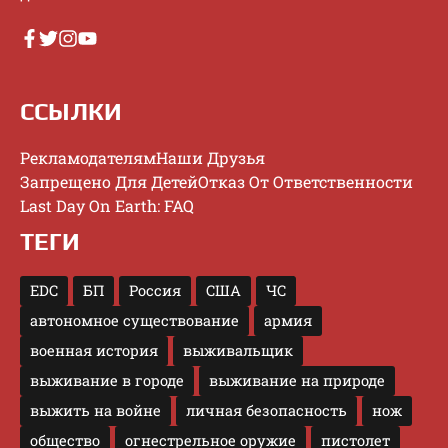
ССЫЛКИ
Рекламодателям
Наши Друзья
Запрещено Для Детей
Отказ От Ответственности
Last Day On Earth: FAQ
ТЕГИ
EDC
БП
Россия
США
ЧС
автономное существование
армия
военная история
выживальщик
выживание в городе
выживание на природе
выжить на войне
личная безопасность
нож
общество
огнестрельное оружие
пистолет