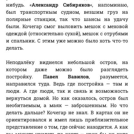
нибудь. «
Александр Сибиряков
«, напоминаю,
был транспортным судном, везшим груз на
полярные станции, так что шансы на удачу
были. Кочегар смог выловить мешок с меховой
одеждой (относительно сухой), мешок с отрубями
и спальник. С этим уже можно было хоть что-то
делать.
Неподалёку виднелся небольшой остров, на
котором даже можно было разглядеть
постройку.
Павел Вавилов
, разумеется,
направился туда. Ведь где постройка — там и
люди. А где люди, так и связь и возможность
вернуться домой. Но как оказалось, остров был
необитаемым, а маяк — заброшенным. Но что
делать дальше? Кочегар не знал. В картах он не
ориентировался и имел лишь приблизительное
представление о том, где сейчас находится. А как
вы можете увидеть по карте — хрен бы он куда