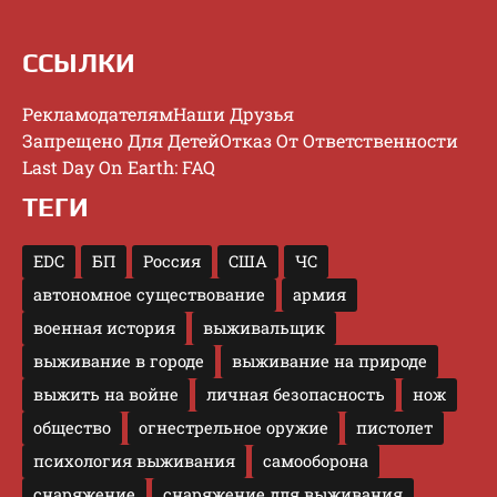
ССЫЛКИ
Рекламодателям
Наши Друзья
Запрещено Для Детей
Отказ От Ответственности
Last Day On Earth: FAQ
ТЕГИ
EDC
БП
Россия
США
ЧС
автономное существование
армия
военная история
выживальщик
выживание в городе
выживание на природе
выжить на войне
личная безопасность
нож
общество
огнестрельное оружие
пистолет
психология выживания
самооборона
снаряжение
снаряжение для выживания