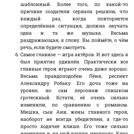
шаблонный. Более того, по какой-то
причине создатели сериала решили, что
каждый раз, когда повторяется
определённая ситуация, должна звучать
одна и та же музыка. Весьма
раздражающая, к слову. Вы поймёте, о чём
речь, если будете смотреть.
Самое главное — игра актёров. И вот здесь я
был приятно удивлён. Практически все
главные герои играют очень даже хорошо.
Весьма правдоподобен Лёня, респект
Александру Робаку. Его дочь тоже на
уровне, но сам персонаж слишком
гротескный. Кстати, её очень сильно
изменили, по сравнению с романом.
Мишка, сын Ани, жены главного героя,
наоборот не всегда убедителен, а где-то
просто ходячее клише. Его тоже сильно
изменили и, на мой взгляд, неудачно. Кяро