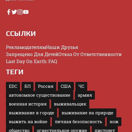
ССЫЛКИ
Рекламодателям
Наши Друзья
Запрещено Для Детей
Отказ От Ответственности
Last Day On Earth: FAQ
ТЕГИ
EDC
БП
Россия
США
ЧС
автономное существование
армия
военная история
выживальщик
выживание в городе
выживание на природе
выжить на войне
личная безопасность
нож
общество
огнестрельное оружие
пистолет