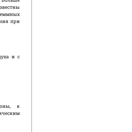
звестны
леммных
ения при
духа и с
роны, к
лическим