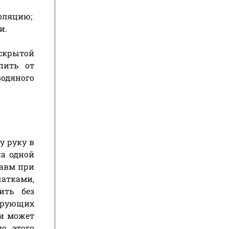
оляцию;
и.
скрытой
пить от
водяного
у руку в
на одной
равм при
атками,
ить без
ирующих
ли может
о этого