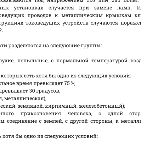
ных установках случается при замене ламп. И
оковедущих проводов к металлическим крышкам к
нструкциях токоведущих устройств случаются пораж
й.
сти разделяются на следующие группы:
 сухие, непыльные, с нормальной температурой воз
 которых есть хотя бы одно из следующих условий:
льное время превышает 75 %;
превышает 30 градусов;
, металлическая);
еский, земляной, кирпичный, железобетонный);
енного прикосновения человека, с одной сто
 соединение с землей, с другой стороны, к метал
ь хотя бы одно из следующих условий: