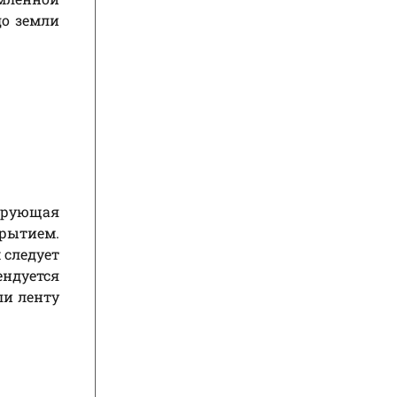
до земли
ирующая
крытием.
 следует
ендуется
ли ленту