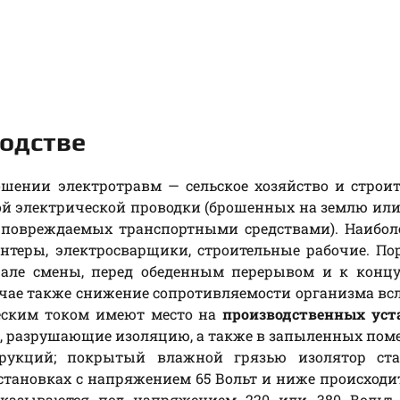
одстве
ошении электротравм — сельское хозяйство и строит
 электрической проводки (брошенных на землю или
повреждаемых транспортными средствами). Наиболе
нтеры, электросварщики, строительные рабочие. П
чале смены, перед обеденным перерывом и к концу
учае также снижение сопротивляемости организма вс
ческим током имеют место на
производственных уст
а, разрушающие изоляцию, а также в запыленных по
рукций; покрытый влажной грязью изолятор ста
тановках с напряжением 65 Вольт и ниже происходит
казываются под напряжением 220 или 380 Вольт.