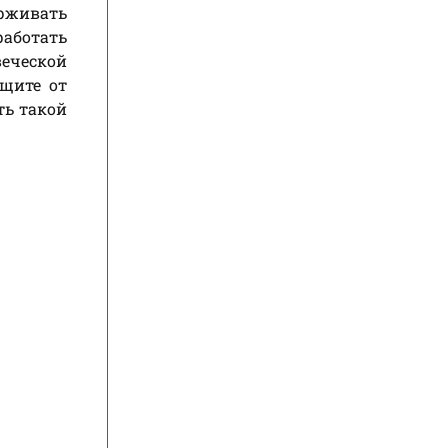
ерживать
работать
еческой
ащите от
ть такой