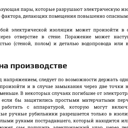
разующая пары, которые разрушают электрическую из
ее фактора, делающих помещения повышенно опасным
бой электрической изоляции может произойти в 
ерез отверстие в стене. Поражение может насту
стью (стеной, полом) и деталью водопровода или 
на производстве
од напряжением, следует по возможности держать одн
произойти и в случае замыкания через две точки 
 меньше. В некоторых случаях погибшие от электрот
, если бы защитились простыми матерчатыми перч
работать с аппаратурой, которую могут включ
ые ручные рубильники разрешается только в изол
голыми руками пострадавшего, который находится и
может сам получить электрический удар через тел