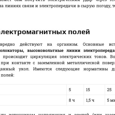
а линиях связи и электропередачи в сырую погоду, т
 электромагнитных полей
вредно действуют на организм. Основные ис
иолокаторы, высоковольтные линии электроперед
а происходит циркуляция электрических токов. Во
 при контакте с заземленной металлической повер
данный укол. Имеются следующие нормативы д
 полей:
5
15
25
8 ч
1,5 ч
5 м
жду источником напряжения и землей (или зазе