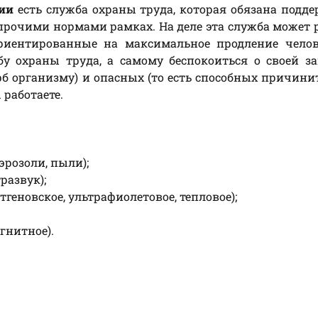
ии
есть служба охраны труда, которая обязана подд
рочими нормами рамках. На деле эта служба может 
риентированные на максимальное продление челов
у охраны труда, а самому беспокоиться о своей з
б организму) и опасных (то есть способных причини
 работаете.
эрозоли, пыли);
развук);
геновское, ультрафиолетовое, тепловое);
гнитное).