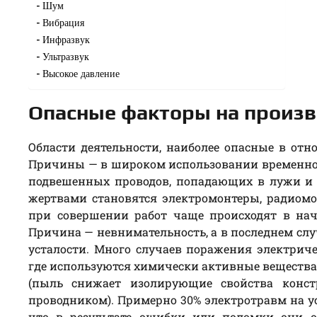
Шум
Вибрация
Инфразвук
Ультразвук
Высокое давление
Опасные факторы на произв
Области деятельности, наиболее опасные в отн
Причины — в широком использовании временной
подвешенных проводов, попадающих в лужи и 
жертвами становятся электромонтеры, радиомо
при совершении работ чаще происходят в на
Причина — невнимательность, а в последнем сл
усталости. Много случаев поражения электри
где используются химически активные веществ
(пыль снижает изолирующие свойства конст
проводником). Примерно 30% электротравм на ус
что в результате ошибки или поломки они о