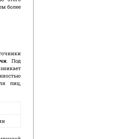
ем более
точники
ачи
. Под
зникает
хностью
ля лиц,
ин
мленной