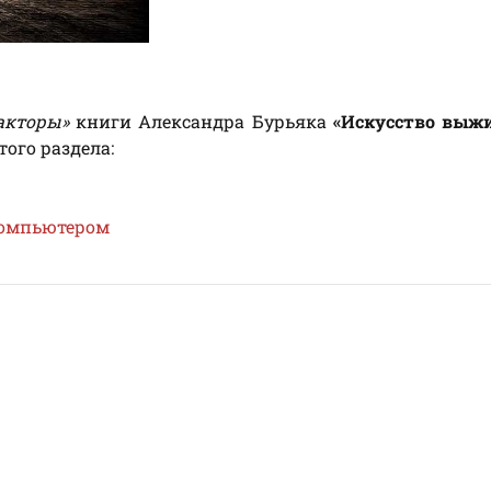
акторы»
книги Александра Бурьяка
«Искусство выж
ого раздела:
компьютером