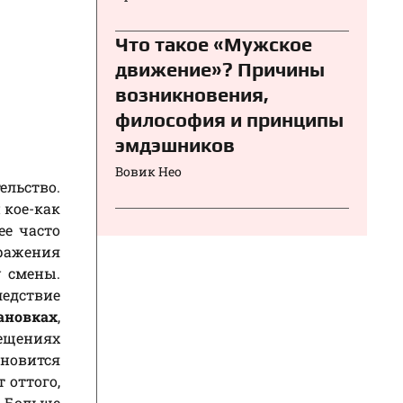
Что такое «Мужское
движение»? Причины
возникновения,
философия и принципы
эмдэшников
Вовик Нео
ельство.
 кое-как
е часто
оражения
 смены.
ледствие
ановках
,
мещениях
новится
 оттого,
 Больше