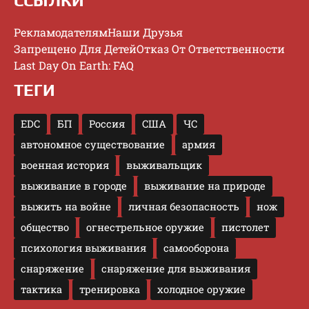
ССЫЛКИ
Рекламодателям
Наши Друзья
Запрещено Для Детей
Отказ От Ответственности
Last Day On Earth: FAQ
ТЕГИ
EDC
БП
Россия
США
ЧС
автономное существование
армия
военная история
выживальщик
выживание в городе
выживание на природе
выжить на войне
личная безопасность
нож
общество
огнестрельное оружие
пистолет
психология выживания
самооборона
снаряжение
снаряжение для выживания
тактика
тренировка
холодное оружие