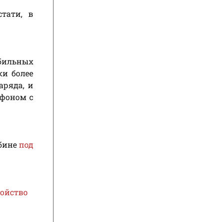
тати, в
обильных
ки более
аряда, и
йфоном с
убине
под
ройство