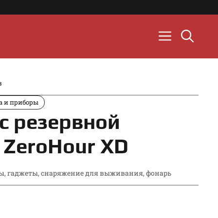
в
а и приборы
с резервной
 ZeroHour XD
ры
,
гаджеты
,
снаряжение для выживания
,
фонарь