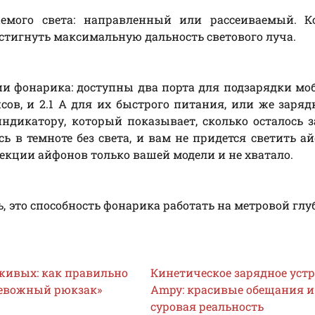
аемого света: направленный или рассеиваемый. Кс
стигнуть максимальную дальность светового луча.
ии фонарика: доступны два порта для подзарядки м
йсов, и 2.1 А для их быстрого питания, или же заряд
индикатору, который показывает, сколько осталось з
сь в темноте без света, и вам не придется светить а
лекции айфонов только вашей модели и не хватало.
ь, это способность фонарика работать на метровой гл
 живых: как правильно
Кинетическое зарядное уст
ревожный рюкзак»
Ampy: красивые обещания и
суровая реальность