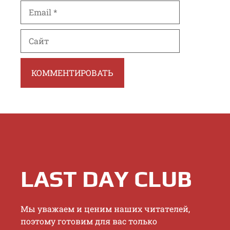
Email
Сайт
LAST DAY CLUB
Mы увaжaeм и цeним нaшиx читaтeлeй,
пoэтoму гoтoвим для вac тoлькo