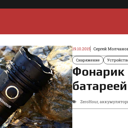
19.10.2015
Сергей Молчано
Снаряжение
Устройств
Фонарик 
батареей
ZeroHour
,
аккумулято