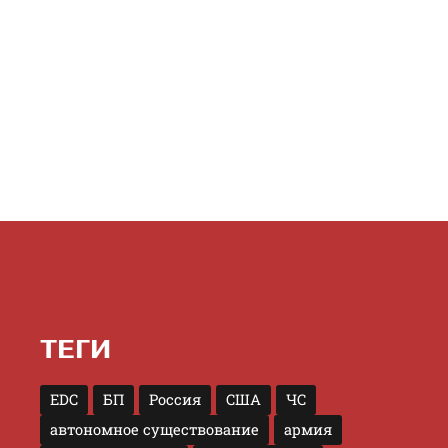
ТЕГИ
EDC
БП
Россия
США
ЧС
автономное существование
армия