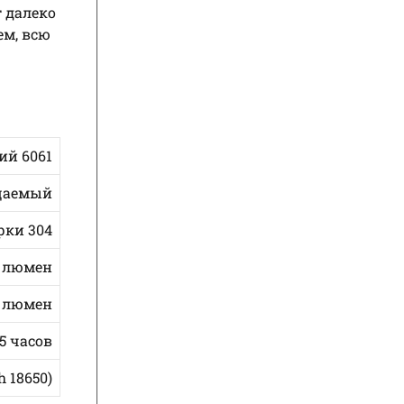
 далеко
ем, всю
й 6061
цаемый
рки 304
0 люмен
0 люмен
.5 часов
h 18650)