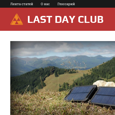
Перейти
Лента статей
О нас
Глоссарий
к
содержимому
LAST DAY CLUB