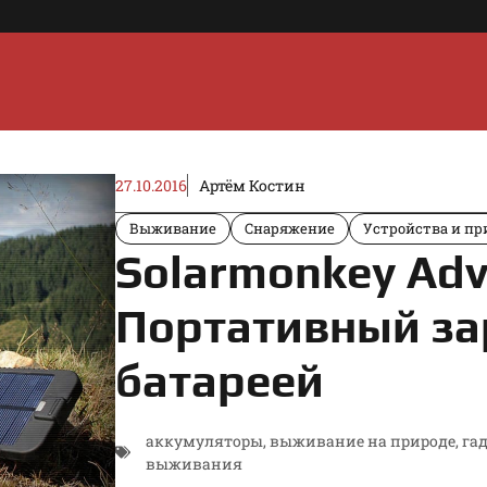
27.10.2016
Артём Костин
Выживание
Снаряжение
Устройства и пр
Solarmonkey Adv
Портативный за
батареей
аккумуляторы
,
выживание на природе
,
га
выживания