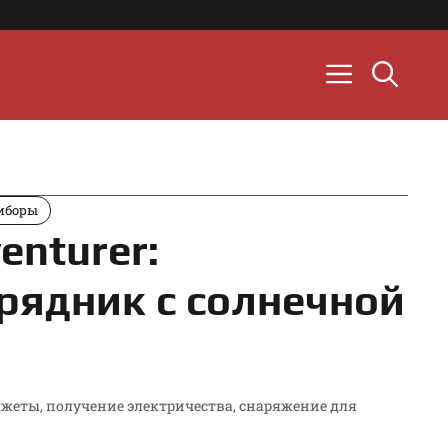
иборы
enturer:
рядник с солнечной
джеты
,
получение электричества
,
снаряжение для