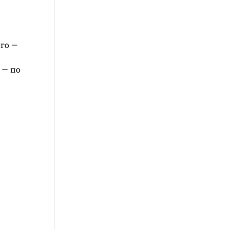
ого —
 — по