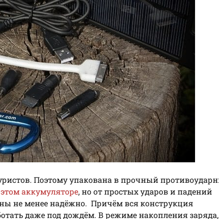
уристов. Поэтому упакована в прочный противоудар
в
этом аккумуляторе
, но от простых ударов и падений
ны не менее надёжно. Причём вся конструкция
ботать даже под дождём. В режиме накопления заряда,