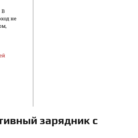
 В
ход не
ом,
ей
ативный зарядник с