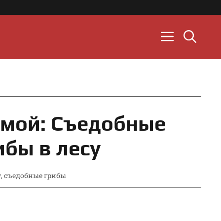
мой: Съедобные
ибы в лесу
у
,
съедобные грибы