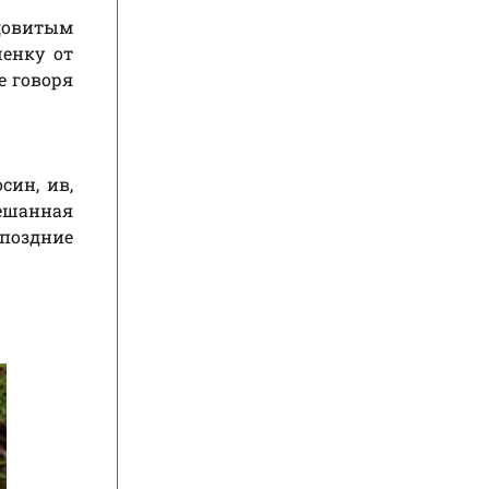
ядовитым
шенку от
е говоря
син, ив,
мешанная
 поздние