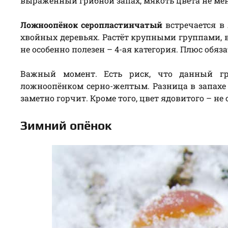
выраженный грибной запах, мякоть цвета не мен
Ложноопёнок серопластинчатый
встречается в 
хвойных деревьях. Растёт крупными группами, вс
не особенно полезен – 4-ая категория. Плюс обя
Важный момент. Есть риск, что данный г
ложноопёнком серно-желтым. Разница в запахе 
заметно горчит. Кроме того, цвет ядовитого – не
Зимний опёнок