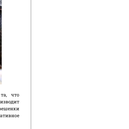
та, что
оизводит
 вешенки
нативное