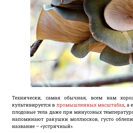
Технически, самая обычная, всем нам хор
культивируется в
промышленных масштабах
, а
плодовые тела даже при минусовых температура
напоминают ракушки моллюсков, густо облепи
название – «устричный».