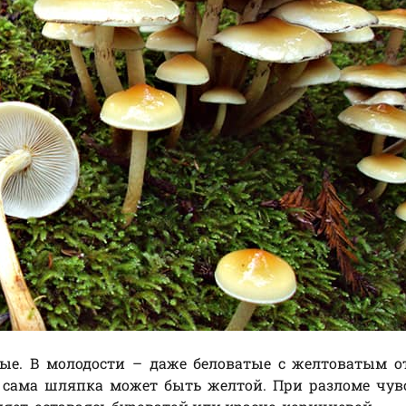
рые. В молодости – даже беловатые с желтоватым о
т сама шляпка может быть желтой. При разломе чув