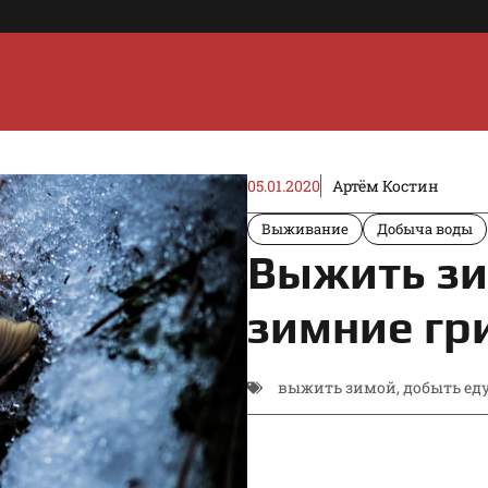
05.01.2020
Артём Костин
Выживание
Добыча воды
Выжить зи
зимние гр
выжить зимой
,
добыть ед