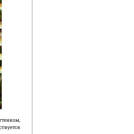
ттенком,
ствуется