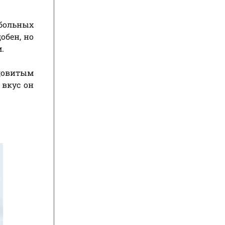
 больных
обен, но
.
довитым
 вкус он