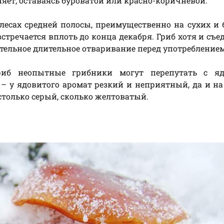
яет, оставаясь буроватой или красно-коричневой.
лесах средней полосы, преимущественно на сухих и
тречается вплоть до конца декабря. Гриб хотя и съед
зательное длительное отваривание перед употреблением
риб неопытные грибники могут перепутать с я
– у ядовитого аромат резкий и неприятный, да и на
 столько серый, сколько желтоватый.