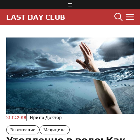
Перейти
Меню
к
М
LAST DAY CLUB
содержимому
21.12.2018
Ирина Доктор
Выживание
Медицина
Утопление в воде: Как