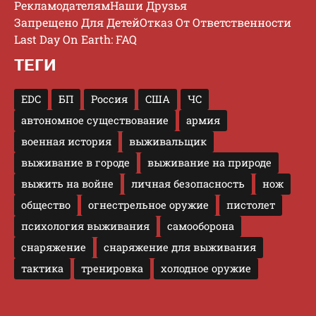
Рекламодателям
Наши Друзья
Запрещено Для Детей
Отказ От Ответственности
Last Day On Earth: FAQ
ТЕГИ
EDC
БП
Россия
США
ЧС
автономное существование
армия
военная история
выживальщик
выживание в городе
выживание на природе
выжить на войне
личная безопасность
нож
общество
огнестрельное оружие
пистолет
психология выживания
самооборона
снаряжение
снаряжение для выживания
тактика
тренировка
холодное оружие