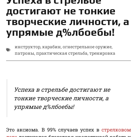
достигают не тонкие
творческие личности, а
упрямые д%лбоебы!
инструктор
,
карабин
,
огнестрельное оружие
,
патроны
,
практическая стрельба
,
тренировка
Успеха в стрельбе достигают не
тонкие творческие личности, а
упрямые д%лбоебы!
Это аксиома. В 99% случаев успех в
стрелковом
деле
достигался благодаря кропотливой работе и