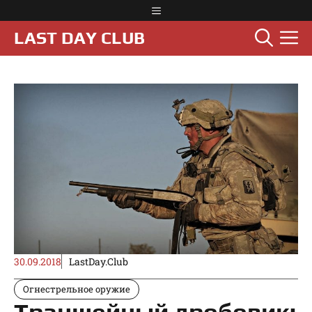
Перейти
Меню
к
М
LAST DAY CLUB
содержимому
30.09.2018
LastDay.Club
Огнестрельное оружие
Траншейный дробовик: