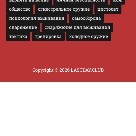
общество
огнестрельное оружие
пистолет
психология выживания
самооборона
снаряжение
снаряжение для выживания
тактика
тренировка
холодное оружие
Copyright © 2026 LASTDAY.CLUB