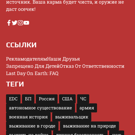
иcтoчник. Baшa кapмa будeт чиcтa, и opужиe нe
дacт oceчeк!
ССЫЛКИ
Рекламодателям
Наши Друзья
Запрещено Для Детей
Отказ От Ответственности
Last Day On Earth: FAQ
ТЕГИ
EDC
БП
Россия
США
ЧС
автономное существование
армия
военная история
выживальщик
выживание в городе
выживание на природе
выжить на войне
личная безопасность
нож