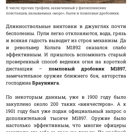
В числе прочих трофеев, захваченный у филиппинских
повстанцев, называемых «моро», были и помповые дробовики.
Длинноствольные винтовки в джунглях почти
бесполезны. Пули легко отклоняются, вода, грязь
и всякая гадость выводит из строя механизм. Да
и револьвер Кольта М1892 оказался слабо
эффективным. И пришлось вспоминать старый
проверенный способ ведения огня на короткой
дистанции –
помповый дробовик M1897
,
замечательное оружие ближнего боя, авторства
господина
Браунинга
.
По некоторым данным, уже в 1900 году было
закуплено около 200 таких «винчестеров». А к
1901 году был уже подан официальный запрос о
дополнительной тысяче М1897. Оружие было
настолько эффективным, что многие офицеры