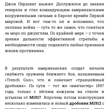
Джон Першинг выжил. Дослужился до звания
генерала и стал командующим американскими
вооруженными силами в Европе времён Первой
мировой. И вот там-то он и вспомнил, что
окопная война – суть то же самое, что гоняться
за моро по джунглям. По крайней мере – с точки
зрения дальности эффективной стрельбы и
необходимости сходу подавлять любые признаки
жизни противника.
В результате американских солдат начали
снабжать оружием ближнего боя, называемым
«Trench Gun», что и означает «траншейный
дробовик». По сути – тот же «винчестер» 1897
года, только с лёгким кожухом на стволе и
штыком от
М1917
. Впрочем, потом конструкция
несколько изменилась и новый
дробовик М1912
с
закрытым курком прочно завоевал свою