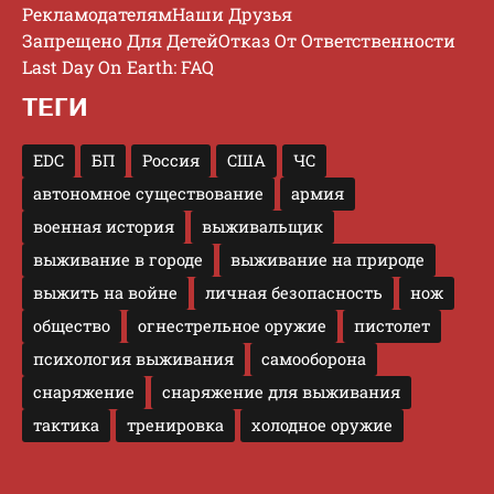
Рекламодателям
Наши Друзья
Запрещено Для Детей
Отказ От Ответственности
Last Day On Earth: FAQ
ТЕГИ
EDC
БП
Россия
США
ЧС
автономное существование
армия
военная история
выживальщик
выживание в городе
выживание на природе
выжить на войне
личная безопасность
нож
общество
огнестрельное оружие
пистолет
психология выживания
самооборона
снаряжение
снаряжение для выживания
тактика
тренировка
холодное оружие