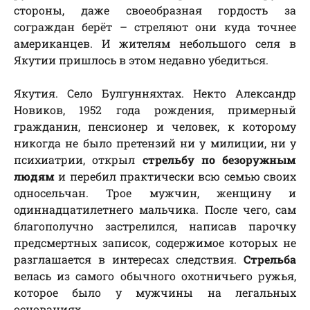
стороны, даже своеобразная гордость за
сограждан берёт – стреляют они куда точнее
американцев. И жителям небольшого селя в
Якутии пришлось в этом недавно убедиться.
Якутия. Село Булгунняхтах. Некто Александр
Новиков, 1952 года рождения, примерный
гражданин, пенсионер и человек, к которому
никогда не было претензий ни у милиции, ни у
психиатрии, открыл
стрельбу по безоружным
людям
и перебил практически всю семью своих
односельчан. Трое мужчин, женщину и
одиннадцатилетнего мальчика. После чего, сам
благополучно застрелился, написав парочку
предсмертных записок, содержимое которых не
разглашается в интересах следствия.
Стрельба
велась из самого обычного охотничьего ружья,
которое было у мужчины на легальных
основаниях.