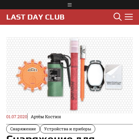
Перейти
Меню
к
М
LAST DAY CLUB
содержимому
01.07.2020
Артём Костин
Снаряжение
Устройства и приборы
Снаряжение для