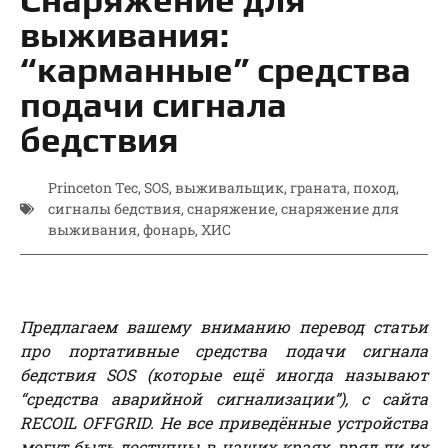
выживания:
“карманные” средства
подачи сигнала
бедствия
Princeton Tec
,
SOS
,
выживальщик
,
граната
,
поход
,
сигналы бедствия
,
снаряжение
,
снаряжение для
выживания
,
фонарь
,
ХИС
Предлагаем вашему вниманию перевод статьи
про портативные средства подачи сигнала
бедствия SOS (которые ещё иногда называют
“средства аварийной сигнализации”), с сайта
RECOIL OFFGRID. Не все приведённые устройства
могут быть доступны в наших краях, вряд ли их