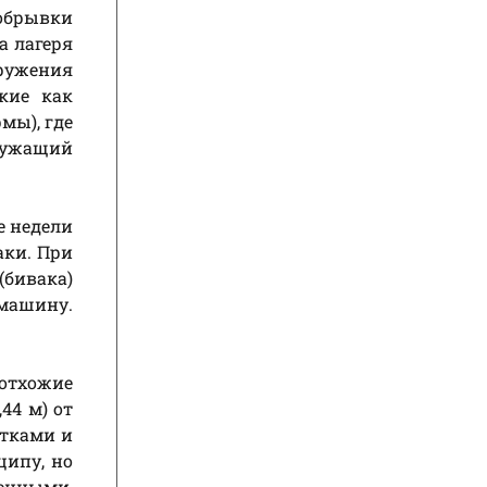
 обрывки
а лагеря
оружения
кие как
мы), где
лужащий
е недели
аки. При
(бивака)
 машину.
(отхожие
44 м) от
атками и
ципу, но
енными,