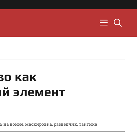
во как
й элемент
 на войне
,
маскировка
,
разведчик
,
тактика