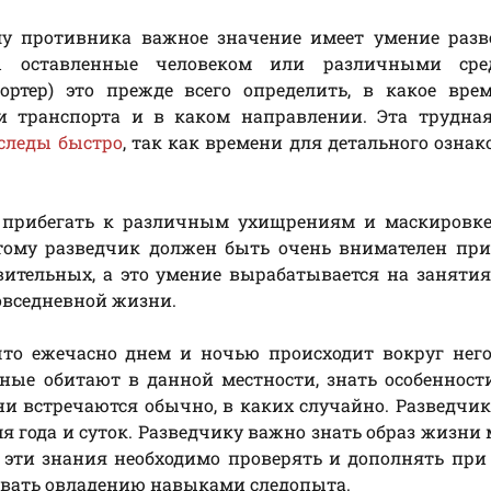
лу противника важное значение имеет умение разв
ы оставленные человеком или различными сре
портер) это прежде всего определить, в какое вр
и транспорта и в каком направлении. Эта трудная
следы быстро
, так как времени для детального озна
 прибегать к различным ухищрениям и маскировке 
этому разведчик должен быть очень внимателен пр
вительных, а это умение вырабатывается на занятия
овседневной жизни.
что ежечасно днем и ночью происходит вокруг него
ные обитают в данной местности, знать особенност
и встречаются обычно, в каких случайно. Разведчи
мя года и суток. Разведчику важно знать образ жизни
се эти знания необходимо проверять и дополнять пр
твовать овладению навыками следопыта.