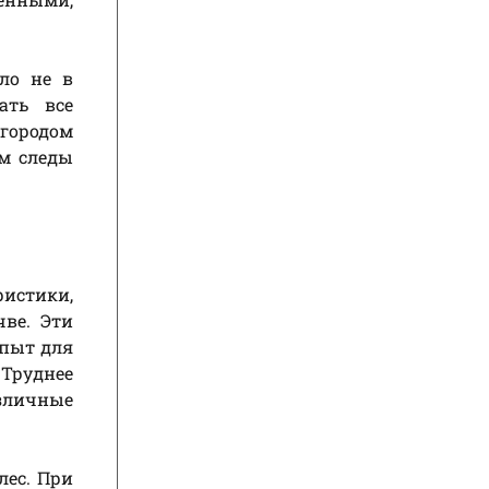
ло не в
ать все
 городом
ем следы
ристики,
чве. Эти
опыт для
 Труднее
азличные
лес. При