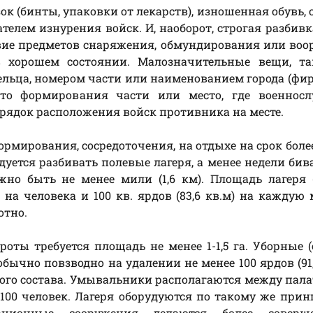
ок (бинты, упаковки от лекарств), изношенная обувь,
лем изнурения войск. И, наоборот, строгая разбивк
ствие предметов снаряжения, обмундирования или во
 хорошем состоянии. Малозначительные вещи, та
ьца, номером части или наименованием города (фир
сто формирования части или место, где военнос
рядок расположения войск противника на месте.
рмирования, сосредоточения, на отдыхе на срок боле
ется разбивать полевые лагеря, а менее недели бив
но быть не менее мили (1,6 км). Площадь лагеря 
м) на человека и 100 кв. ярдов (83,6 кв.м) на каждую
отно.
оты требуется площадь не менее 1-1,5 га. Уборные 
обычно повзводно на удалении не менее 100 ярдов (91,
ичного состава. Умывальники располагаются между пал
100 человек. Лагеря оборудуются по такому же прин
зационные сооружения делаются более соверш