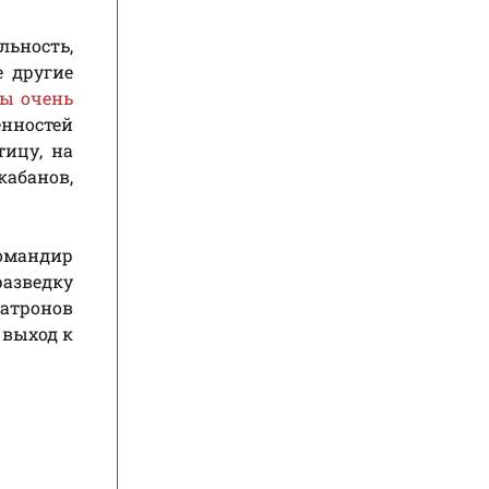
льность,
е другие
ы очень
енностей
ицу, на
кабанов,
омандир
разведку
патронов
 выход к