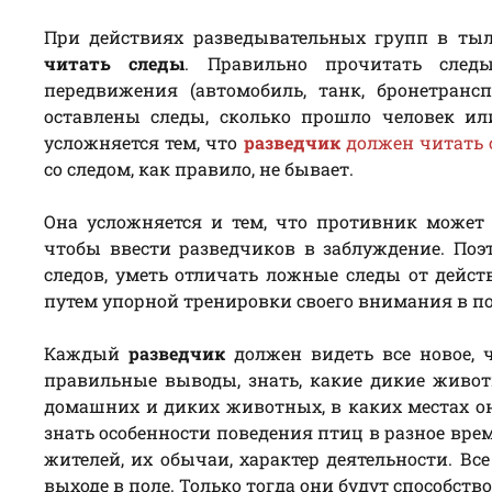
При действиях разведывательных групп в ты
читать следы
. Правильно прочитать след
передвижения (автомобиль, танк, бронетранс
оставлены следы, сколько прошло человек ил
усложняется тем, что
разведчик
должен читать 
со следом, как правило, не бывает.
Она усложняется и тем, что противник может
чтобы ввести разведчиков в заблуждение. По
следов, уметь отличать ложные следы от дейст
путем упорной тренировки своего внимания в п
Каждый
разведчик
должен видеть все новое, 
правильные выводы, знать, какие дикие живот
домашних и диких животных, в каких местах он
знать особенности поведения птиц в разное вре
жителей, их обычаи, характер деятельности. В
выходе в поле. Только тогда они будут способс