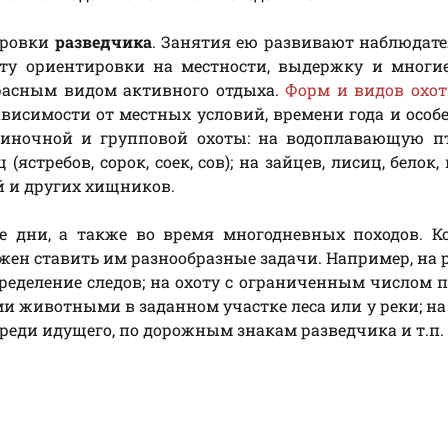
ировки
разведчика
. Занятия ею развивают наблюдате
оту ориентировки на местности, выдержку и многи
красным видом активного отдыха.
Форм и видов охот
ависимости от местных условий, времени года и особ
иночной и групповой охоты: на водоплавающую пт
ястребов, сорок, соек, сов); на зайцев, лисиц, белок, 
ей и других хищников.
е дни, а также во время многодневных походов. К
жен ставить им разнообразные задачи. Например, на 
пределение следов; на охоту с ограниченным числом 
ми животными в заданном участке леса или у реки; на
переди идущего, по дорожным знакам разведчика и т.п.