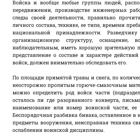
Войска и вообще любые группы людей, распол
передвижении, производстве инженерных работ
следы своей деятельности, правильно прочи
личного состава, технике, ее типе, времени пр
национальной принадлежности. Разведчик
организационную структуру, оснащение, 
наблюдательным, иметь хорошую зрительную па
представление о составе и характере действи
войск, должен внимательно обследовать его.
По площади примятой травы и снега, по количес
неосторожно пролитым горюче-смазочным матер
можно определить род войск части (подраздел
осталось ли где разорванного конверта, пись
наименование или номер воинской части, ее 
Беспорядочная разбивка бивака, оставленное в 
предметы вооружения, неисправная техника св
ослаблении воинской дисциплины.