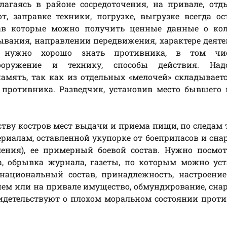
агаясь в районе сосредоточения, на привале, отд
, заправке техники, погрузке, выгрузке всегда о
тав которые можно получить ценные данные о кол
ебывания, направлении передвижения, характере деяте
у нужно хорошо знать противника, в том чи
вооружение и технику, способы действия. На
мять, так как из отдельных «мелочей» складывает
й противника. Разведчик, установив место бывшего
тву костров мест выдачи и приема пищи, по следам 
иалам, оставленной укупорке от боеприпасов и сн
ения), ее примерный боевой состав. Нужно посмот
ма, обрывка журнала, газеты, по которым можно ус
национальный состав, принадлежность, настроение
нем или на привале имущество, обмундирование, сна
идетельствуют о плохом моральном состоянии прот