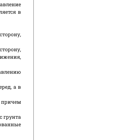
равление
ляется в
сторону,
торону,
ижения,
авлению
ред, а в
, причем
с грунта
зованные