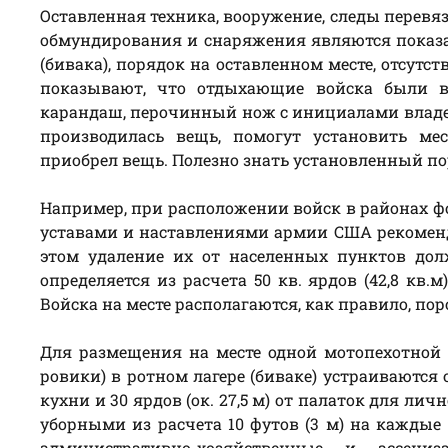
Оставленная техника, вооружение, следы перевяз
обмундирования и снаряжения являются показате
(бивака), порядок на оставленном месте, отсут
показывают, что отдыхающие войска были в
карандаш, перочинный нож с инициалами владел
производилась вещь, помогут установить ме
приобрел вещь. Полезно знать установленный по
Например, при расположении войск в районах фо
уставами и наставлениями армии США рекоменду
этом удаление их от населенных пунктов долж
определяется из расчета 50 кв. ярдов (42,8 кв.
Войска на месте располагаются, как правило, пор
Для размещения на месте одной мотопехотной р
ровики) в ротном лагере (биваке) устраиваются 
кухни и 30 ярдов (ок. 27,5 м) от палаток для л
уборными из расчета 10 футов (3 м) на каждые 
административно-хозяйственные и ассени