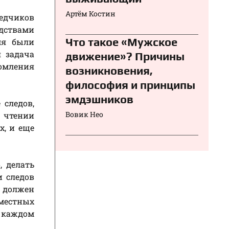
Артём Костин
едчиков
дствами
Что такое «Мужское
емя были
 задача
движение»? Причины
комления
возникновения,
философия и принципы
эмдэшников
следов,
Вовик Нео
и чтении
х, и еще
, делать
и следов
к должен
 местных
и каждом