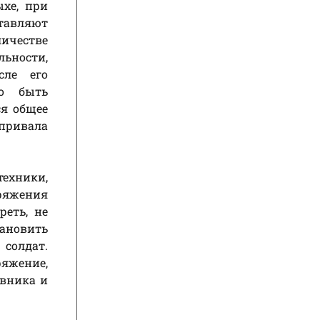
ыхе, при
ставляют
ичестве
льности,
сле его
до быть
ся общее
 привала
техники,
аряжения
реть, не
тановить
 солдат.
ряжение,
ивника и