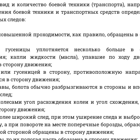
вид и количество боевой техники (транспорта), нап
ния боевой техники и транспортных средств опреде
х следов:
овышенной проходимости, как правило, обращены в 
 гусеницы уплотняется несколько больше в с
я; капли жидкости (масла), упавшие по ходу дв
 сторону движения;
 или гусеницей в сторону, противоположную напр
я в сторону движения;
навы, болота обычно разбрызгиваются в стороны и впе
след;
колесами угол расхождения колеи и угол схождения
сторону движения;
более широкий след, при этом уширение следа и выбро
, а при повороте на месте поперечные борозды, обра
той стороной обращены в сторону движения;
пы, то их пологая часть обращена в сторону движения;