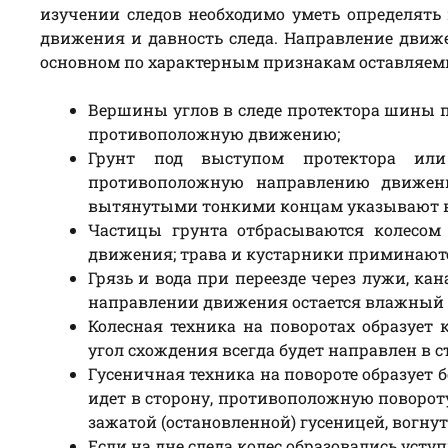
изучении следов необходимо уметь определять 
движения и давность следа. Направление движе
основном по характерным признакам оставляемы
Вершины углов в следе протектора шины п
противоположную движению;
Грунт под выступом протектора или
противоположную направлению движени
вытянутыми тонкими концам указывают в
Частицы грунта отбрасываются колесом
движения; трава и кустарники приминаютс
Грязь и вода при переезде через лужи, ка
направлении движения остается влажный 
Колесная техника на поворотах образует 
угол схождения всегда будет направлен в 
Гусеничная техника на повороте образует 
идет в сторону, противоположную повороту
зажатой (остановленной) гусеницей, вогну
Если на дне следа колес образовались усту