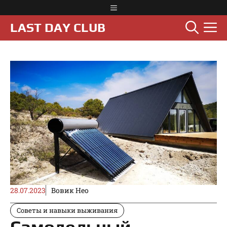
Перейти
Меню
к
М
LAST DAY CLUB
содержимому
28.07.2023
Вовик Нео
Советы и навыки выживания
Самодельный