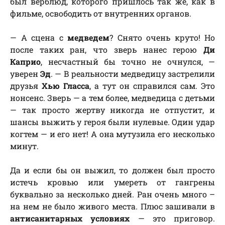
был верблюд, которого пришлось так же, как в
фильме, освободить от внутренних органов.
— А сцена с
медведем
? Снято очень круто! Но
после таких ран, что зверь нанес герою
Ди
Каприо
, несчастный бы точно не очнулся, —
уверен
Эд
. — В реальности медведицу застрелили
друзья
Хью Гласса
, а тут он справился сам. Это
нонсенс. Зверь — а тем более, медведица с детьми
— так просто жертву никогда не отпустит, и
шансы выжить у героя были нулевые. Один удар
когтем — и его нет! А она мутузила его несколько
минут.
Да и если бы он выжил, то должен был просто
истечь кровью или умереть от гангрены
буквально за несколько дней. Ран очень много –
на нем не было живого места. Плюс зашивали в
антисанитарных условиях
— это приговор.