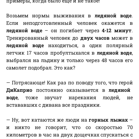
примеры, когда было еще и не такое!
Возьмем нормы выживания в
ледяной воде
.
Если неподготовленный человек окажется в
ледяной воде
– он погибает через
4-12 минут
.
Тренированный человек до
двух часов
может в
ледяной воде
находиться, а один полярный
летчик 17 часов пробултыхался в
ледяной воде
,
выбрался на льдину и только через 48 часов его
самолет подобрал. Это как?
— Потрясающе! Как раз по поводу того, что герой
ДиКаприо
постоянно оказывается в
ледяной
воде
, тоже звучат нарекания людей, не
встававших с дивана все праздники.
— Ну, вот катаются же люди на
горных лыжах
–
и никто не говорит, что со скоростью 70
километров в час на двух дощечках спускаться с