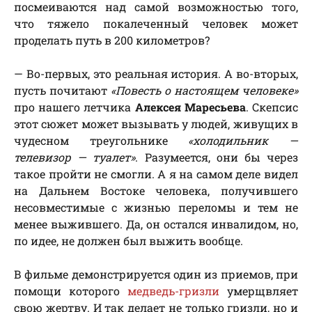
посмеиваются над самой возможностью того,
что тяжело покалеченный человек может
проделать путь в 200 километров?
— Во-первых, это реальная история. А во-вторых,
пусть почитают
«Повесть о настоящем человеке»
про нашего летчика
Алексея Маресьева
. Скепсис
этот сюжет может вызывать у людей, живущих в
чудесном треугольнике
«холодильник —
телевизор — туалет»
. Разумеется, они бы через
такое пройти не смогли. А я на самом деле видел
на Дальнем Востоке человека, получившего
несовместимые с жизнью переломы и тем не
менее выжившего. Да, он остался инвалидом, но,
по идее, не должен был выжить вообще.
В фильме демонстрируется один из приемов, при
помощи которого
медведь-гризли
умерщвляет
свою жертву. И так делает не только гризли, но и