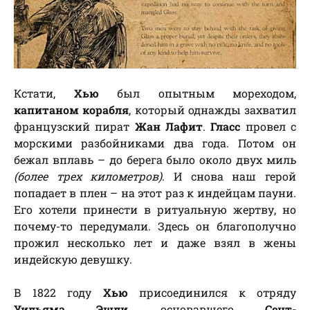
Кстати,
Хью
был опытным мореходом,
капитаном корабля
, который однажды захватил
французский пират
Жан Лафит
.
Гласс
провел с
морскими разбойниками два года. Потом он
бежал вплавь – до берега было около двух миль
(более трех километров)
. И снова наш герой
попадает в плен – на этот раз к индейцам пауни.
Его хотели принести в ритуальную жертву, но
почему-то передумали. Здесь он благополучно
прожил несколько лет и даже взял в жены
индейскую девушку.
В 1822 году
Хью
присоединился к отряду
Уильяма Эшли
, основавшего
Сент-