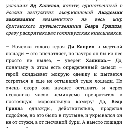
условиях
Эд Халилов
, кстати, единственный в
России выпускник американской
Академии
выживания
знаменитого на весь мир
британского путешественника
Беара Гриллза
,
сразу раскритиковал голливудских киношников.
— Ночевка голого героя
Ди Каприо
в мертвой
лошади — это впечатляет, но наутро он бы из нее
просто не вылез, — уверен
Халилов
.— Да,
поначалу в этом есть определенный смысл —
герой скидывает мокрую одежду и пытается
согреться в еще не остывшей туше лошади. Но
очень скоро она начнет остывать и через
несколько часов неминуемо превратится в
настоящую морозильную камеру! Да,
Беар
Гриллз
однажды, действительно, проделал
подобное, но это было в пустыне, и укрывался он
не от стужи, а от песчаной бури. А вместо лошади