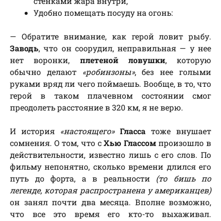
стенками жара внутри,
Удобно помещать посуду на огонь:
— Обратите внимание, как герой ловит рыбу.
Заводь
, что он соорудил, неправильная — у нее
нет воронки,
плетеной ловушки
, которую
обычно делают
«робинзоны»
, без нее голыми
руками вряд ли чего поймаешь. Вообще, в то, что
герой в таком плачевном состоянии смог
преодолеть расстояние в 320 км, я не верю.
И история
«настоящего»
Гласса
тоже внушает
сомнения. О том, что с
Хью Глассом
произошло в
действительности, известно лишь с его слов. По
фильму непонятно, сколько времени длился его
путь до форта, а в реальности
(то бишь по
легенде, которая распространена у американцев)
он занял почти два месяца. Вполне возможно,
что все это время его кто-то выхаживал.