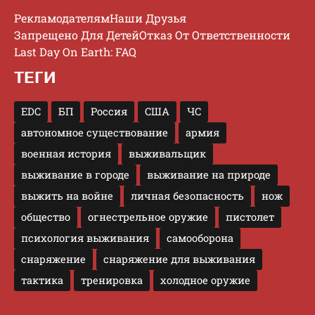
Рекламодателям
Наши Друзья
Запрещено Для Детей
Отказ От Ответственности
Last Day On Earth: FAQ
ТЕГИ
EDC
БП
Россия
США
ЧС
автономное существование
армия
военная история
выживальщик
выживание в городе
выживание на природе
выжить на войне
личная безопасность
нож
общество
огнестрельное оружие
пистолет
психология выживания
самооборона
снаряжение
снаряжение для выживания
тактика
тренировка
холодное оружие