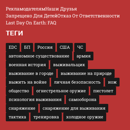
Рекламодателям
Наши Друзья
Запрещено Для Детей
Отказ От Ответственности
Last Day On Earth: FAQ
ТЕГИ
EDC
БП
Россия
США
ЧС
автономное существование
армия
военная история
выживальщик
выживание в городе
выживание на природе
выжить на войне
личная безопасность
нож
общество
огнестрельное оружие
пистолет
психология выживания
самооборона
снаряжение
снаряжение для выживания
тактика
тренировка
холодное оружие