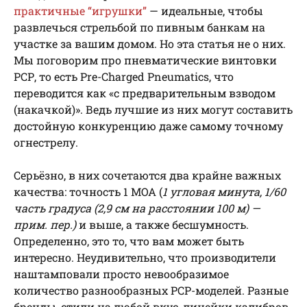
практичные “игрушки”
— идеальные, чтобы
развлечься стрельбой по пивным банкам на
участке за вашим домом. Но эта статья не о них.
Мы поговорим про пневматические винтовки
РСР, то есть Pre-Charged Pneumatics, что
переводится как «с предварительным взводом
(накачкой)». Ведь лучшие из них могут составить
достойную конкуренцию даже самому точному
огнестрелу.
Серьёзно, в них сочетаются два крайне важных
качества: точность 1 МОА (
1 угловая минута, 1/60
часть градуса (2,9 см на расстоянии 100 м) —
прим. пер.)
и выше, а также бесшумность.
Определенно, это то, что вам может быть
интересно. Неудивительно, что производители
наштамповали просто невообразимое
количество разнообразных РСР-моделей. Разные
бренды, стили на любой вкус, линейки калибров