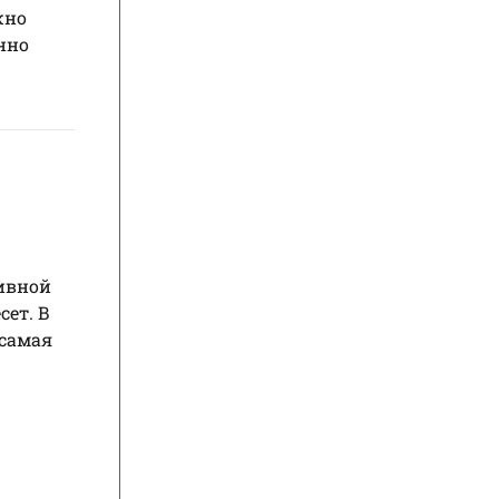
жно
нно
тивной
сет. В
 самая