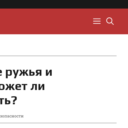
 ружья и
может ли
ть?
езопасности