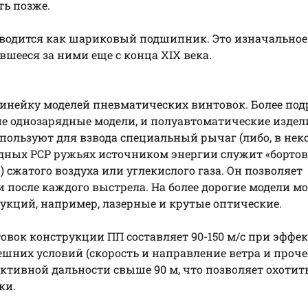
ть позже.
переводится как шариковый подшипник. Это изначальное
шееся за ними еще с конца XIX века.
инейку моделей пневматических винтовок. Более под
гие однозарядные модели, и полуавтоматические издел
пользуют для взвода специальный рычаг (либо, в нек
рядных PCP ружьях источником энергии служит «борто
сжатого воздуха или углекислого газа. Он позволяет
 после каждого выстрела. На более дорогие модели мо
укций, например, лазерные и крутые оптические.
овок конструкции ПП составляет 90-150 м/с при эффе
ешних условий (скорость и направление ветра и прочее
ективной дальности свыше 90 м, что позволяет охотит
ки.