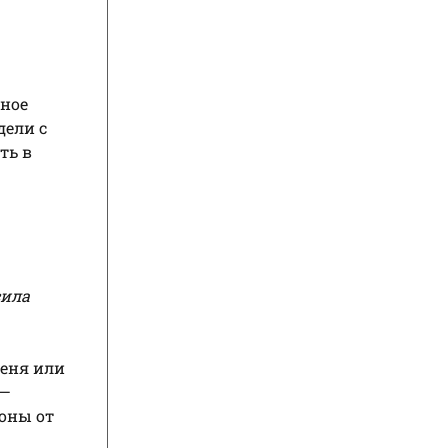
щное
дели с
ть в
сила
леня или
 —
роны от