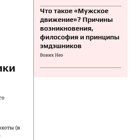
Что такое «Мужское
движение»? Причины
возникновения,
философия и принципы
эмдэшников
Вовик Нео
ики
го
охоты (в
ь