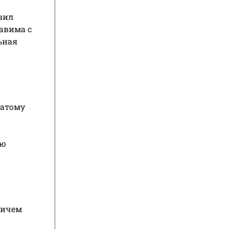
вил
авима с
ьная
матому
ую
ричем