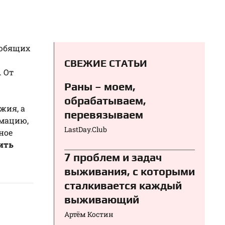
любящих
СВЕЖИЕ СТАТЬИ
. От
Раны – моем,
обрабатываем,
жия, а
перевязываем⁠⁠
рмацию,
LastDay.Club
ное
ить
7 проблем и задач
выживания, с которыми
сталкивается каждый
выживающий
Артём Костин