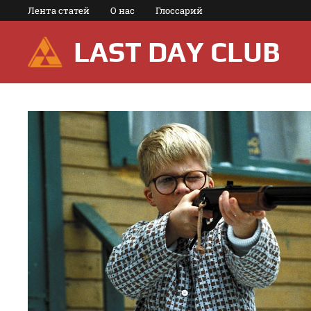
Перейти
Лента статей
О нас
Глоссарий
к
содержимому
LAST DAY CLUB