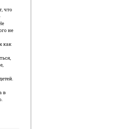
, что
е
Не
ого не
х как
ться,
е,
детей.
а в
о.