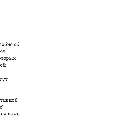
робно об
ия
оторых
вой
гут
ктивной
).
ься даже