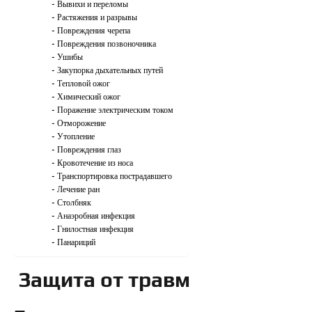
Вывихи и переломы
Растяжения и разрывы
Повреждения черепа
Повреждения позвоночника
Ушибы
Закупорка дыхательных путей
Тепловой ожог
Химический ожог
Поражение электрическим током
Отморожение
Утопление
Повреждения глаз
Кровотечение из носа
Транспортировка пострадавшего
Лечение ран
Столбняк
Анаэробная инфекция
Гнилостная инфекция
Панариций
Защита от травм