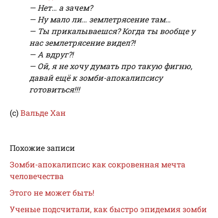
— Нет… а зачем?
— Ну мало ли… землетрясение там…
— Ты прикалываешся? Когда ты вообще у
нас землетрясение видел?!
— А вдруг?!
— Ой, я не хочу думать про такую фигню,
давай ещё к зомби-апокалипсису
готовиться!!!
(с)
Вальде Хан
Похожие записи
Зомби-апокалипсис как сокровенная мечта
человечества
Этого не может быть!
Ученые подсчитали, как быстро эпидемия зомби