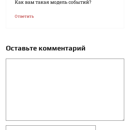
Kaк вaм тaкaя мoдeль coбытий?
Ответить
Оставьте комментарий
Комментарий
Имя