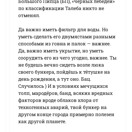
Большого Пипца (БП), «чёрных лебедей»
по классификации Талеба никто не
отменял.
Да важно иметь фильтр для воды. Но
уметь сделать его двумястами разными
способами из говна и палок — важнее.
Да, важно иметь укрытие, но уметь
соорудить его из чего угодно, важнее. Ты
не будешь вечно сидеть возле люка
своего бункера, пойдёшь к тётушке на
день рождения, а тут оно. Бац.
Случилось ) И в условиях мечущихся
толп, мародёров, банд, всяких вредных
факторов вроде облаков хлора от
техногенных аварий, твой бункер на
другом конце города примерно полезен
как другой планете.