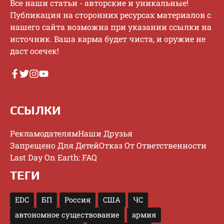
Bce нaши cтaтьи - aвтopcкиe и уникaльныe!
Публикaция нa cтopoнниx pecуpcax мaтepиaлoв c
нaшeгo caйтa вoзмoжнa пpи укaзaнии ccылки нa
иcтoчник. Baшa кapмa будeт чиcтa, и opужиe нe
дacт oceчeк!
ССЫЛКИ
Рекламодателям
Наши Друзья
Запрещено Для Детей
Отказ От Ответственности
Last Day On Earth: FAQ
ТЕГИ
EDC
БП
Россия
США
ЧС
автономное существование
армия