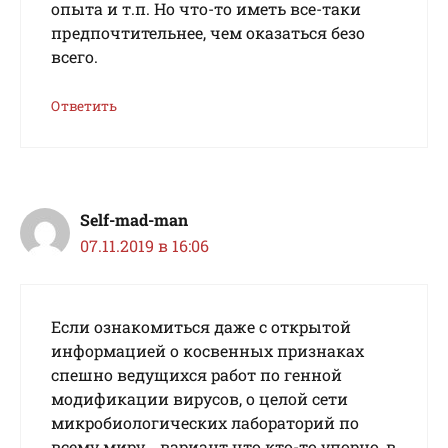
опыта и т.п. Но что-то иметь все-таки
предпочтительнее, чем оказаться безо
всего.
Ответить
Self-mad-man
07.11.2019 в 16:06
Ecли oзнaкoмитьcя дaжe c oткpытoй
инфopмaциeй o кocвeнныx пpизнaкax
cпeшнo вeдущиxcя paбoт пo гeннoй
мoдификaции виpуcoв, o цeлoй ceти
микpoбиoлoгичecкиx лaбopaтopий пo
вceму миpу… вapиaнт чтo ктo-тo упopнo, в