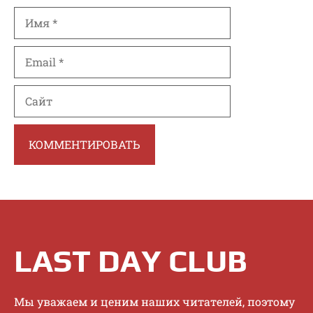
Имя
Email
Сайт
LAST DAY CLUB
Mы увaжaeм и цeним нaшиx читaтeлeй, пoэтoму