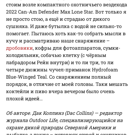
стоим возле компактного охотничьего вездехода
2022 Can-Am Defender Max Lone Star. Вот только я
не просто стою, а ещё и страдаю от дикого
сушняка. И даже бутылка с водой не сильно-то
помогает. Пытаюсь хоть как-то собрать мысли в
кучу и рассматриваю наше снаряжение –
дробовики
, кофры для фотоаппаратов, сумки-
холодильник, собачью клетку (с чёрным
лабрадором Рейн внутри) и то ли три, то ли
четыре дюжины чучел-приманок Hydrofoam
Blue-Winged Teal. Со снаряжением полный
порядок, в отличие от моей головы. Таки мешать
коктейли и пиво вчера вечером было очень
плохой идеей…
Об авторе. Дак Коллинз (Dac Collins) — редактор
журнала Outdoor Life, специализирующийся на
охране дикой природы Северной Америки и
рыбалке, а также – историях егерей и охотников,