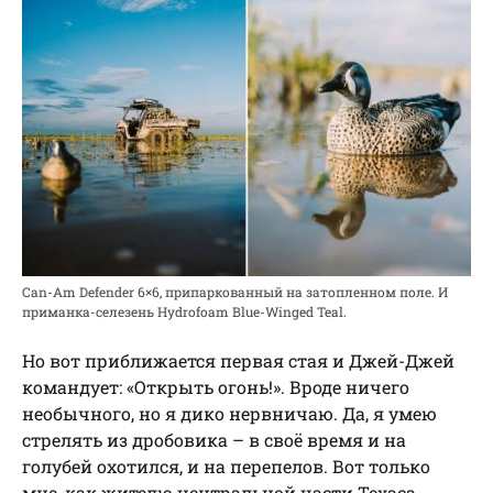
Can-Am Defender 6×6, припаркованный на затопленном поле. И
приманка-селезень Hydrofoam Blue-Winged Teal.
Но вот приближается первая стая и Джей-Джей
командует: «Открыть огонь!». Вроде ничего
необычного, но я дико нервничаю. Да, я умею
стрелять из дробовика – в своё время и на
голубей охотился, и на перепелов. Вот только
мне, как жителю центральной части Техаса,