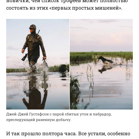
новички, чей список трофеев может полностью
состоять из этих «первых простых мишеней».
Джей-Джей Густафсон с парой сбитых уток и лабрадор,
преследующий раненную добычу.
И так прошло полтора часа. Все устали, особенно