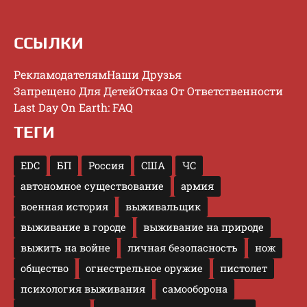
ССЫЛКИ
Рекламодателям
Наши Друзья
Запрещено Для Детей
Отказ От Ответственности
Last Day On Earth: FAQ
ТЕГИ
EDC
БП
Россия
США
ЧС
автономное существование
армия
военная история
выживальщик
выживание в городе
выживание на природе
выжить на войне
личная безопасность
нож
общество
огнестрельное оружие
пистолет
психология выживания
самооборона