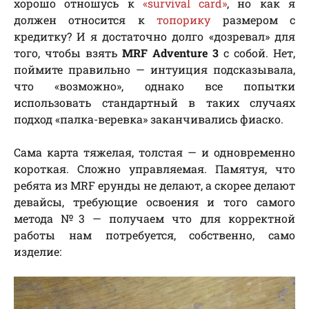
хорошо отношусь к
«survival card»
, но как я
должен относится к
топорику
размером с
кредитку? И я достаточно долго «дозревал» для
того, чтобы взять
MRF Adventure 3
с собой. Нет,
поймите правильно — интуиция подсказывала,
что «возможно», однако все попытки
использовать стандартный в таких случаях
подход «палка-веревка» заканчивались фиаско.
Сама карта тяжелая, толстая — и одновременно
короткая. Сложно управляемая. Памятуя, что
ребята из MRF ерунды не делают, а скорее делают
девайсы, требующие освоения и того самого
метода №3 — получаем что для корректной
работы нам потребуется, собственно, само
изделие: