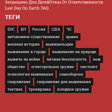
Запрещено Для Детей
Отказ От Ответственности
Last Day On Earth: FAQ
ТЕГИ
EDC
БП
Россия
США
ЧС
автономное существование
армия
военная история
выживальщик
выживание в городе
выживание на природе
выжить на войне
личная безопасность
нож
общество
огнестрельное оружие
пистолет
психология выживания
самооборона
снаряжение
снаряжение для выживания
тактика
тренировка
холодное оружие